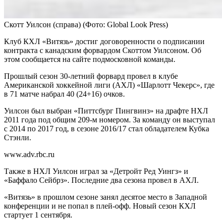
Скотт Уилсон (справа)
(Фото: Global Look Press)
Клуб КХЛ «Витязь» достиг договоренности о подписании
контракта с канадским форвардом Скоттом Уилсоном. Об
этом сообщается на сайте подмосковной команды.
Прошлый сезон 30-летний форвард провел в клубе
Американской хоккейной лиги (АХЛ) «Шарлотт Чекерс», где
в 71 матче набрал 40 (24+16) очков.
Уилсон был выбран «Питтсбург Пингвинз» на драфте НХЛ
2011 года под общим 209-м номером. За команду он выступал
с 2014 по 2017 год, в сезоне 2016/17 стал обладателем Кубка
Стэнли.
www.adv.rbc.ru
Также в НХЛ Уилсон играл за «Детройт Ред Уингз» и
«Баффало Сейбрз». Последние два сезона провел в АХЛ.
«Витязь» в прошлом сезоне занял десятое место в Западной
конференции и не попал в плей-офф. Новый сезон КХЛ
стартует 1 сентября.