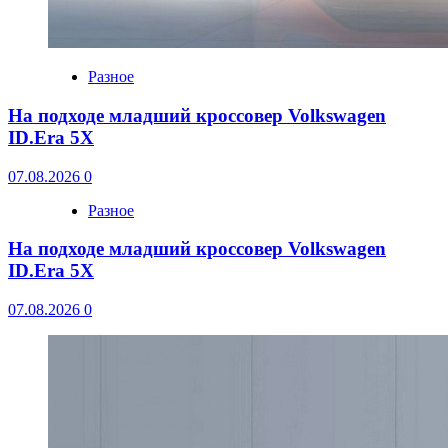
Разное
На подходе младший кроссовер Volkswagen
ID.Era 5X
07.08.2026
0
Разное
На подходе младший кроссовер Volkswagen
ID.Era 5X
07.08.2026
0