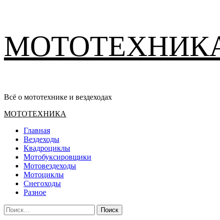
Перейти
МОТОТЕХНИК
к
содержимому
Всё о мототехнике и вездеходах
Основное
МОТОТЕХНИКА
меню
Главная
Вездеходы
Квадроциклы
Мотобуксировщики
Мотовездеходы
Мотоциклы
Снегоходы
Разное
Найти: