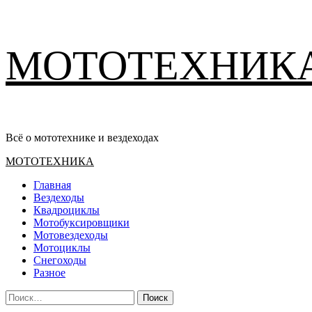
Перейти
МОТОТЕХНИК
к
содержимому
Всё о мототехнике и вездеходах
Основное
МОТОТЕХНИКА
меню
Главная
Вездеходы
Квадроциклы
Мотобуксировщики
Мотовездеходы
Мотоциклы
Снегоходы
Разное
Найти: