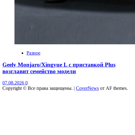
Разное
Geely Monjaro/Xingyue L с приставкой Plus
возглавит семейство модели
07.08.2026
0
Copyright © Все права защищены.
|
CoverNews
от AF themes.