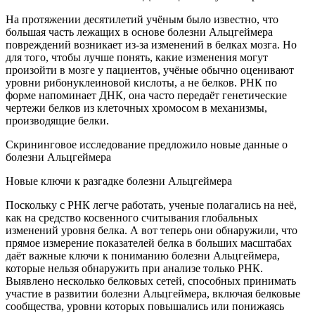
На протяжении десятилетий учёным было известно, что
большая часть лежащих в основе болезни Альцгеймера
повреждений возникает из-за изменений в белках мозга. Но
для того, чтобы лучше понять, какие изменения могут
произойти в мозге у пациентов, учёные обычно оценивают
уровни рибонуклеиновой кислоты, а не белков. РНК по
форме напоминает ДНК, она часто передаёт генетические
чертежи белков из клеточных хромосом в механизмы,
производящие белки.
Скрининговое исследование предложило новые данные о
болезни Альцгеймера
Новые ключи к разгадке болезни Альцгеймера
Поскольку с РНК легче работать, ученые полагались на неё,
как на средство косвенного считывания глобальных
изменений уровня белка. А вот теперь они обнаружили, что
прямое измерение показателей белка в больших масштабах
даёт важные ключи к пониманию болезни Альцгеймера,
которые нельзя обнаружить при анализе только РНК.
Выявлено несколько белковых сетей, способных принимать
участие в развитии болезни Альцгеймера, включая белковые
сообщества, уровни которых повышались или понижаясь