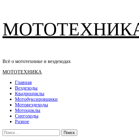
Перейти
МОТОТЕХНИК
к
содержимому
Всё о мототехнике и вездеходах
Основное
МОТОТЕХНИКА
меню
Главная
Вездеходы
Квадроциклы
Мотобуксировщики
Мотовездеходы
Мотоциклы
Снегоходы
Разное
Найти: