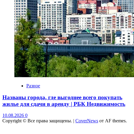
Разное
Названы города, где выгоднее всего покупать
жилье для сдачи в аренду | РБК Недвижимость
10.08.2026
0
Copyright © Все права защищены.
|
CoverNews
от AF themes.