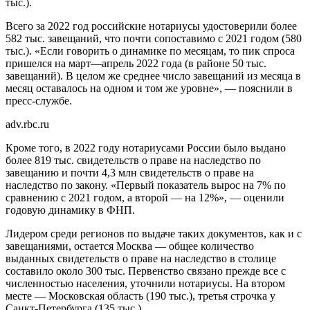
тыс.).
Всего за 2022 год российские нотариусы удостоверили более
582 тыс. завещаний, что почти сопоставимо с 2021 годом (580
тыс.). «Если говорить о динамике по месяцам, то пик спроса
пришелся на март—апрель 2022 года (в районе 50 тыс.
завещаний). В целом же среднее число завещаний из месяца в
месяц оставалось на одном и том же уровне», — пояснили в
пресс-службе.
adv.rbc.ru
Кроме того, в 2022 году нотариусами России было выдано
более 819 тыс. свидетельств о праве на наследство по
завещанию и почти 4,3 млн свидетельств о праве на
наследство по закону. «Первый показатель вырос на 7% по
сравнению с 2021 годом, а второй — на 12%», — оценили
годовую динамику в ФНП.
Лидером среди регионов по выдаче таких документов, как и с
завещаниями, остается Москва — общее количество
выданных свидетельств о праве на наследство в столице
составило около 300 тыс. Первенство связано прежде все с
численностью населения, уточнили нотариусы. На втором
месте — Московская область (190 тыс.), третья строчка у
Санкт-Петербурга (135 тыс.).