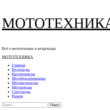
Перейти
МОТОТЕХНИК
к
содержимому
Всё о мототехнике и вездеходах
Основное
МОТОТЕХНИКА
меню
Главная
Вездеходы
Квадроциклы
Мотобуксировщики
Мотовездеходы
Мотоциклы
Снегоходы
Разное
Найти: