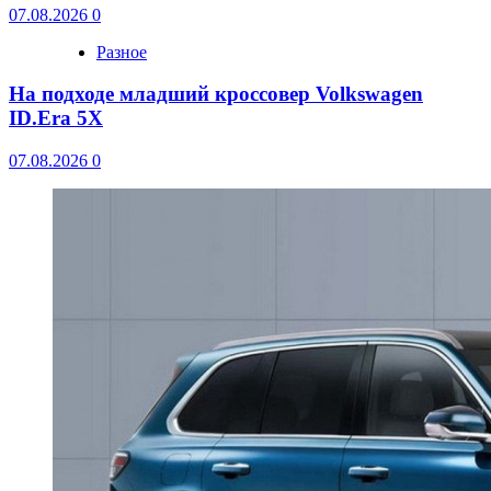
07.08.2026
0
Разное
На подходе младший кроссовер Volkswagen
ID.Era 5X
07.08.2026
0