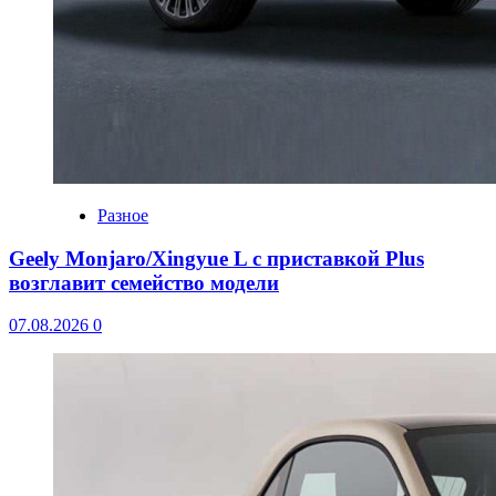
Разное
Geely Monjaro/Xingyue L с приставкой Plus
возглавит семейство модели
07.08.2026
0