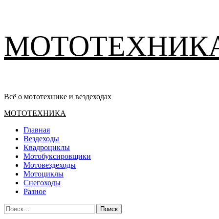
Перейти
МОТОТЕХНИК
к
содержимому
Всё о мототехнике и вездеходах
Основное
МОТОТЕХНИКА
меню
Главная
Вездеходы
Квадроциклы
Мотобуксировщики
Мотовездеходы
Мотоциклы
Снегоходы
Разное
Найти: