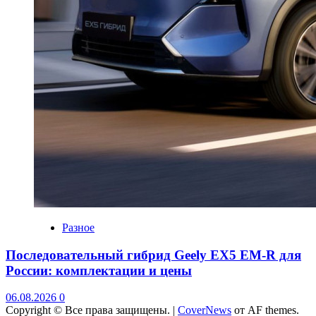
Разное
Последовательный гибрид Geely EX5 EM-R для
России: комплектации и цены
06.08.2026
0
Copyright © Все права защищены.
|
CoverNews
от AF themes.