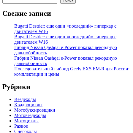
Поиск
Свежие записи
Bugatti Destrier: еще один «последний» гиперкар с
двигателем W16
Bugatti Destrier: еще один «последний» гиперкар с
двигателем W16
Гибрид Nissan Qashqai e-Power показал рекордную
дальнобойность
Гибрид Nissan Qashqai e-Power показал рекордную
дальнобойность
Последовательный гибрид Geely EX5 EM-R для России:
комплектации и цены
Рубрики
Вездеходы
Квадроциклы
Мотобуксировщики
Мотовездеходы
Мотоциклы
Разное
Снегоходы