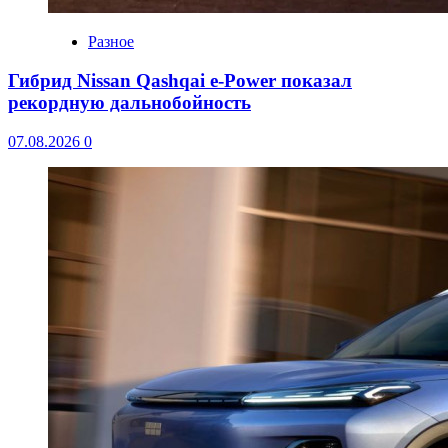
Разное
Гибрид Nissan Qashqai e-Power показал
рекордную дальнобойность
07.08.2026
0