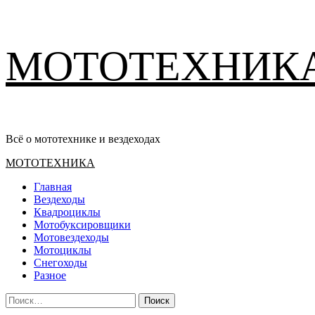
Перейти
МОТОТЕХНИК
к
содержимому
Всё о мототехнике и вездеходах
Основное
МОТОТЕХНИКА
меню
Главная
Вездеходы
Квадроциклы
Мотобуксировщики
Мотовездеходы
Мотоциклы
Снегоходы
Разное
Найти: