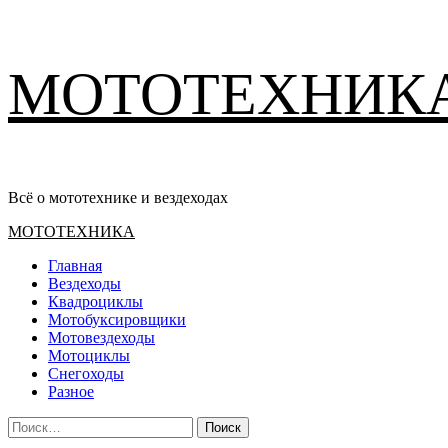
Перейти
МОТОТЕХНИК
к
содержимому
Всё о мототехнике и вездеходах
Основное
МОТОТЕХНИКА
меню
Главная
Вездеходы
Квадроциклы
Мотобуксировщики
Мотовездеходы
Мотоциклы
Снегоходы
Разное
Найти: