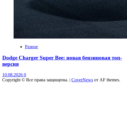
Разное
Dodge Charger Super Bee: новая бензиновая топ-
версия
10.08.2026
0
Copyright © Все права защищены.
|
CoverNews
от AF themes.