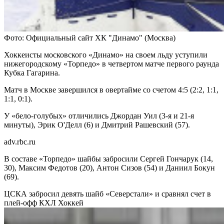
Фото: Официальный сайт ХК "Динамо" (Москва)
Хоккеисты московского «Динамо» на своем льду уступили
нижегородскому «Торпедо» в четвертом матче первого раунда
Кубка Гагарина.
Матч в Москве завершился в овертайме со счетом 4:5 (2:2, 1:1,
1:1, 0:1).
У «бело-голубых» отличились Джордан Уил (3-я и 21-я
минуты), Эрик О'Делл (6) и Дмитрий Рашевский (57).
adv.rbc.ru
В составе «Торпедо» шайбы забросили Сергей Гончарук (14,
30), Максим Федотов (20), Антон Сизов (54) и Даниил Бокун
(69).
ЦСКА забросил девять шайб «Северстали» и сравнял счет в
плей-офф КХЛ
Хоккей