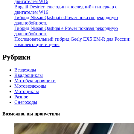
двигателем W16
Bugatti Destrier: еще один «последний» гиперкар с
двигателем W16
Гибрид Nissan Qashqai e-Power показал рекордную
дальнобойность
Гибрид Nissan Qashqai e-Power показал рекордную
дальнобойность
Последовательный гибрид Geely EX5 EM-R для России:
комплектации и цены
Рубрики
Вездеходы
Квадроциклы
Мотобуксировщики
Мотовездеходы
Мотоциклы
Разное
Снегоходы
Возможно, вы пропустили