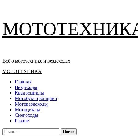
Перейти
МОТОТЕХНИК
к
содержимому
Всё о мототехнике и вездеходах
Основное
МОТОТЕХНИКА
меню
Главная
Вездеходы
Квадроциклы
Мотобуксировщики
Мотовездеходы
Мотоциклы
Снегоходы
Разное
Найти: