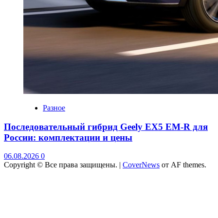
Разное
Последовательный гибрид Geely EX5 EM-R для
России: комплектации и цены
06.08.2026
0
Copyright © Все права защищены.
|
CoverNews
от AF themes.