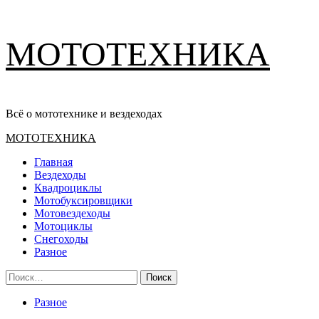
Перейти
МОТОТЕХНИКА
к
содержимому
Всё о мототехнике и вездеходах
Основное
МОТОТЕХНИКА
меню
Главная
Вездеходы
Квадроциклы
Мотобуксировщики
Мотовездеходы
Мотоциклы
Снегоходы
Разное
Найти:
Разное