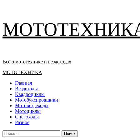
Перейти
МОТОТЕХНИК
к
содержимому
Всё о мототехнике и вездеходах
Основное
МОТОТЕХНИКА
меню
Главная
Вездеходы
Квадроциклы
Мотобуксировщики
Мотовездеходы
Мотоциклы
Снегоходы
Разное
Найти: