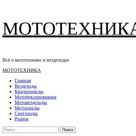
Перейти
МОТОТЕХНИК
к
содержимому
Всё о мототехнике и вездеходах
Основное
МОТОТЕХНИКА
меню
Главная
Вездеходы
Квадроциклы
Мотобуксировщики
Мотовездеходы
Мотоциклы
Снегоходы
Разное
Найти: