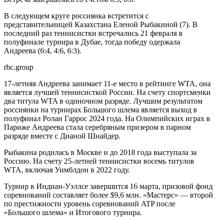
В следующем круге россиянка встретится с
представительницей Казахстана Еленой Рыбакиной (7). В
последний раз теннисистки встречались 21 февраля в
полуфинале турнира в Дубае, тогда победу одержала
Андреева (6:4, 4:6, 6:3).
rbc.group
17-летняя Андреева занимает 11-е место в рейтинге WTA, она
является лучшей теннисисткой России. На счету спортсменки
два титула WTA в одиночном разряде. Лучшим результатом
россиянки на турнирах Большого шлема является выход в
полуфинал Ролан Гаррос 2024 года. На Олимпийских играх в
Париже Андреева стала серебряным призером в парном
разряде вместе с Дианой Шнайдер.
Рыбакина родилась в Москве и до 2018 года выступала за
Россию. На счету 25-летней теннисистки восемь титулов
WTA, включая Уимблдон в 2022 году.
Турнир в Индиан-Уэллсе завершится 16 марта, призовой фонд
соревнований составляет более $9,6 млн. «Мастерс» — второй
по престижности уровень соревнований ATP после
«Большого шлема» и Итогового турнира.