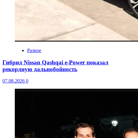
Разное
Гибрид Nissan Qashqai e-Power показал
рекордную дальнобойность
07.08.2026
0