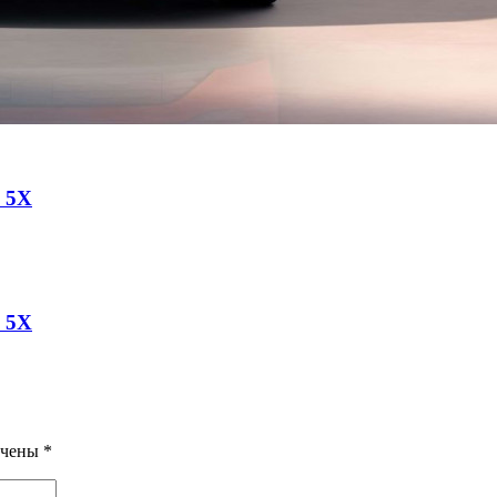
a 5X
a 5X
ечены
*