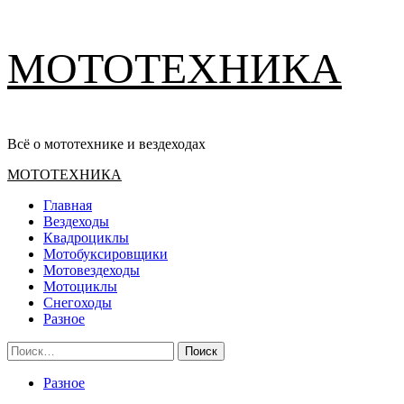
Перейти
МОТОТЕХНИКА
к
содержимому
Всё о мототехнике и вездеходах
Основное
МОТОТЕХНИКА
меню
Главная
Вездеходы
Квадроциклы
Мотобуксировщики
Мотовездеходы
Мотоциклы
Снегоходы
Разное
Найти:
Разное