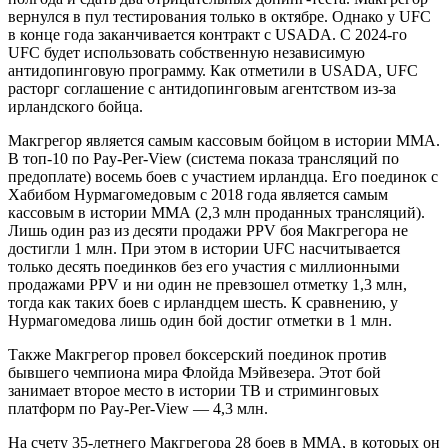
вернулся в пул тестирования только в октябре. Однако у UFC
в конце года заканчивается контракт с USADA. C 2024-го
UFC будет использовать собственную независимую
антидопинговую программу. Как отметили в USADA, UFC
расторг соглашение с антидопинговым агентством из-за
ирландского бойца.
Макгрегор является самым кассовым бойцом в истории ММА.
В топ-10 по Pay-Per-View (система показа трансляций по
предоплате) восемь боев с участием ирландца. Его поединок с
Хабибом Нурмагомедовым с 2018 года является самым
кассовым в истории ММА (2,3 млн проданных трансляций).
Лишь один раз из десяти продажи PPV боя Макгрегора не
достигли 1 млн. При этом в истории UFC насчитывается
только десять поединков без его участия с миллионными
продажами PPV и ни один не превзошел отметку 1,3 млн,
тогда как таких боев с ирландцем шесть. К сравнению, у
Нурмагомедова лишь один бой достиг отметки в 1 млн.
Также Макгрегор провел боксерский поединок против
бывшего чемпиона мира Флойда Мэйвезера. Этот бой
занимает второе место в истории ТВ и стриминговых
платформ по Pay-Per-View — 4,3 млн.
На счету 35-летнего Макгрегора 28 боев в ММА, в которых он