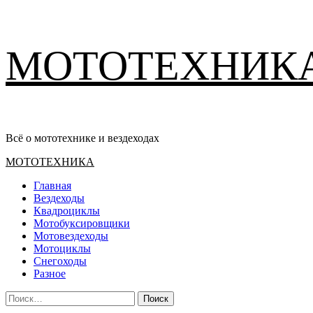
Перейти
МОТОТЕХНИК
к
содержимому
Всё о мототехнике и вездеходах
Основное
МОТОТЕХНИКА
меню
Главная
Вездеходы
Квадроциклы
Мотобуксировщики
Мотовездеходы
Мотоциклы
Снегоходы
Разное
Найти: