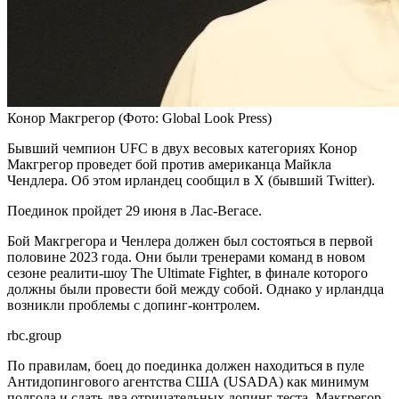
Конор Макгрегор
(Фото: Global Look Press)
Бывший чемпион UFC в двух весовых категориях Конор
Макгрегор проведет бой против американца Майкла
Чендлера. Об этом ирландец сообщил в Х (бывший Twitter).
Поединок пройдет 29 июня в Лас-Вегасе.
Бой Макгрегора и Ченлера должен был состояться в первой
половине 2023 года. Они были тренерами команд в новом
сезоне реалити-шоу The Ultimate Fighter, в финале которого
должны были провести бой между собой. Однако у ирландца
возникли проблемы с допинг-контролем.
rbc.group
По правилам, боец до поединка должен находиться в пуле
Антидопингового агентства США (USADA) как минимум
полгода и сдать два отрицательных допинг-теста. Макгрегор