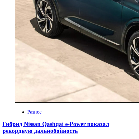
Разное
Гибрид Nissan Qashqai e-Power показал
рекордную дальнобойность