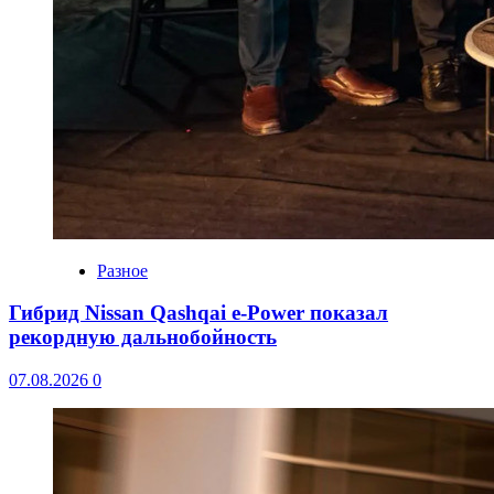
Разное
Гибрид Nissan Qashqai e-Power показал
рекордную дальнобойность
07.08.2026
0