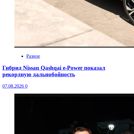
Разное
Гибрид Nissan Qashqai e-Power показал
рекордную дальнобойность
07.08.2026
0