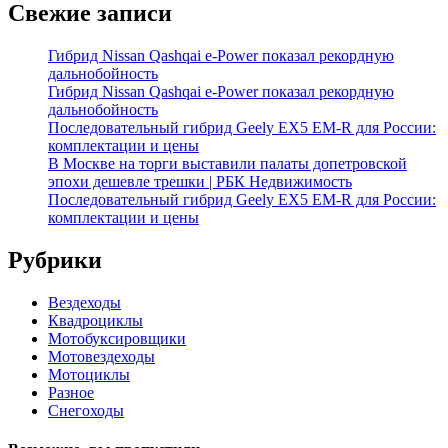
Свежие записи
Гибрид Nissan Qashqai e-Power показал рекордную
дальнобойность
Гибрид Nissan Qashqai e-Power показал рекордную
дальнобойность
Последовательный гибрид Geely EX5 EM-R для России:
комплектации и цены
В Москве на торги выставили палаты допетровской
эпохи дешевле трешки | РБК Недвижимость
Последовательный гибрид Geely EX5 EM-R для России:
комплектации и цены
Рубрики
Вездеходы
Квадроциклы
Мотобуксировщики
Мотовездеходы
Мотоциклы
Разное
Снегоходы