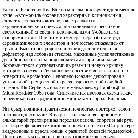
Внешне Fenomeno Roadster во многом повторяет одноименное
купе. Автомобиль сохранил характерный клиновидный
силуэт углепластикового кузова с развитым
аэродинамическим обвесом, дополненный агрессивной
светотехникой спереди и вертикальными Y-образными
фонарями сзади. При этом инженеры переработали ряд
аэродинамических элементов и полностью отказались от
крыши. Вместо нее родстер получил дополнительный
дефлектор над лобовым стеклом, массивные углепластиковые
дуги безопасности за подголовниками, оригинальные
боковые стекла с угловатыми вырезами и новую крышку
моторного отсека с большим количеством вентиляционных
отверстий. Кроме того, Fenomeno Roadster дебютировал в
уникальной трехцветной окраске, где основной голубой
оттенок Blu Cepheus отсылает к уникальному Lamborghini
Miura Roadster 1968 года. Сине-красная цветовая схема также
перекликается с традиционными цветами города Болонья.
Интерьер новинки практически полностью повторяет салон
прошлогоднего купе. Внутри — отделанная карбоном и
алькантарой трехэкранная передняя панель, спортивный руль
с набором физических кнопок, напечатанные на 3D-принтере
воздуховоды и кресла-ковши с развитой боковой поддержкой.
Цветовая гамма салона при этом скромнее экстерьера: