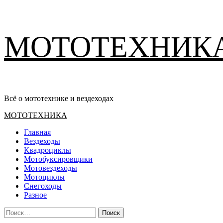
Перейти
МОТОТЕХНИК
к
содержимому
Всё о мототехнике и вездеходах
Основное
МОТОТЕХНИКА
меню
Главная
Вездеходы
Квадроциклы
Мотобуксировщики
Мотовездеходы
Мотоциклы
Снегоходы
Разное
Найти: