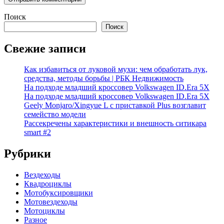
Поиск
Поиск
Свежие записи
Как избавиться от луковой мухи: чем обработать лук,
средства, методы борьбы | РБК Недвижимость
На подходе младший кроссовер Volkswagen ID.Era 5X
На подходе младший кроссовер Volkswagen ID.Era 5X
Geely Monjaro/Xingyue L с приставкой Plus возглавит
семейство модели
Рассекречены характеристики и внешность ситикара
smart #2
Рубрики
Вездеходы
Квадроциклы
Мотобуксировщики
Мотовездеходы
Мотоциклы
Разное