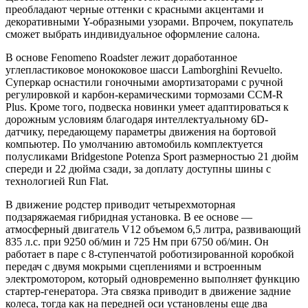
преобладают черные оттенки с красными акцентами и
декоративными Y-образными узорами. Впрочем, покупатель
сможет выбрать индивидуальное оформление салона.
В основе Fenomeno Roadster лежит доработанное
углепластиковое монококовое шасси Lamborghini Revuelto.
Суперкар оснастили гоночными амортизаторами с ручной
регулировкой и карбон-керамическими тормозами CCM-R
Plus. Кроме того, подвеска новинки умеет адаптироваться к
дорожным условиям благодаря интеллектуальному 6D-
датчику, передающему параметры движения на бортовой
компьютер. По умолчанию автомобиль комплектуется
полусликами Bridgestone Potenza Sport размерностью 21 дюйм
спереди и 22 дюйма сзади, за доплату доступны шины с
технологией Run Flat.
В движение родстер приводит четырехмоторная
подзаряжаемая гибридная установка. В ее основе —
атмосферный двигатель V12 объемом 6,5 литра, развивающий
835 л.с. при 9250 об/мин и 725 Нм при 6750 об/мин. Он
работает в паре с 8-ступенчатой роботизированной коробкой
передач с двумя мокрыми сцеплениями и встроенным
электромотором, который одновременно выполняет функцию
стартер-генератора. Эта связка приводит в движение задние
колеса, тогда как на передней оси установлены еще два