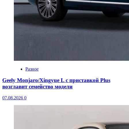
Разное
Geely Monjaro/Xingyue L с приставкой Plus
возглавит семейство модели
07.08.2026
0