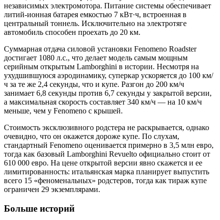
независимых электромотора. Питание системы обеспечивает
литий-ионная батарея емкостью 7 кВт·ч, встроенная в
центральный тоннель. Исключительно на электротяге
автомобиль способен проехать до 20 км.
Суммарная отдача силовой установки Fenomeno Roadster
достигает 1080 л.с., что делает модель самым мощным
серийным открытым Lamborghini в истории. Несмотря на
ухудшившуюся аэродинамику, суперкар ускоряется до 100 км/
ч за те же 2,4 секунды, что и купе. Разгон до 200 км/ч
занимает 6,8 секунды против 6,7 секунды у закрытой версии,
а максимальная скорость составляет 340 км/ч — на 10 км/ч
меньше, чем у Fenomeno с крышей.
Стоимость эксклюзивного родстера не раскрывается, однако
очевидно, что он окажется дороже купе. По слухам,
стандартный Fenomeno оценивается примерно в 3,5 млн евро,
тогда как базовый Lamborghini Revuelto официально стоит от
610 000 евро. На цене открытой версии явно скажется и ее
лимитированность: итальянская марка планирует выпустить
всего 15 «феноменальных» родстеров, тогда как тираж купе
ограничен 29 экземплярами.
Больше историй