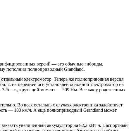
ектрифицированных версий — это обычные гибриды,
мму пополнил полноприводный Grandland.
н отдельный электромотор. Теперь же полноприводная версия
обиля, на передней оси установлен основной электромотор на
— 325 л.с., крутящий момент — 509 Нм. Все как у родственных
тельно. Во всех остальных случаях электроника задействует
рость — 180 км/ч. А еще полноприводный Grandland может
о заказать увеличенный аккумулятор на 82,2 кВт·ч. Паспортный
ьшенный из-за второго электромотора багажник: его объем —