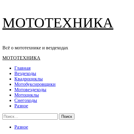
Перейти
МОТОТЕХНИКА
к
содержимому
Всё о мототехнике и вездеходах
Основное
МОТОТЕХНИКА
меню
Главная
Вездеходы
Квадроциклы
Мотобуксировщики
Мотовездеходы
Мотоциклы
Снегоходы
Разное
Найти:
Разное