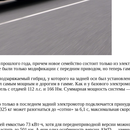
й прошлого года, причем новое семейство состоит только из эл
е были только модификации с передним приводом, но теперь га
одзаряжаемый гибрид, у которого на задней оси был установле
ал самым мощным и дорогим в гамме. Как и у базового электром
тель с отдачей 112 л.с. и 166 Нм. Суммарная мощность системы 
о только в последнем задний электромотор подключается принуди
25 кг может разогнаться до «сотни» за 6,1 с, максимальная ско
реей емкостью 73 кВт·ч, хотя для переднеприводной версии можн
растить до 501 км. А еще одна особенность версии AWD — умен