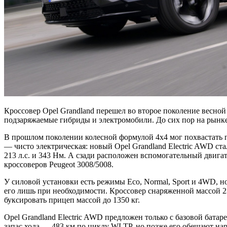
Кроссовер Opel Grandland перешел во второе поколение весно
подзаряжаемые гибриды и электромобили. До сих пор на рынк
В прошлом поколении колесной формулой 4х4 мог похвастать п
— чисто электрическая: новый Opel Grandland Electric AWD ст
213 л.с. и 343 Нм. А сзади расположен вспомогательный двига
кроссоверов Peugeot 3008/5008.
У силовой установки есть режимы Eco, Normal, Sport и 4WD, н
его лишь при необходимости. Кроссовер снаряженной массой 23
буксировать прицеп массой до 1350 кг.
Opel Grandland Electric AWD предложен только с базовой бата
запас хода — 483 км по циклу WLTP, но позже его обещают на