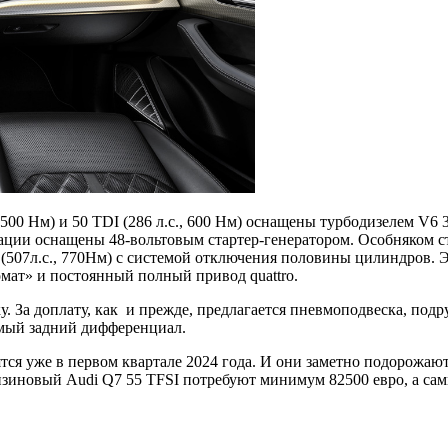
 500 Нм) и 50 TDI (286 л.с., 600 Нм) оснащены турбодизелем V
кации оснащены 48-вольтовым стартер-генератором. Особняком с
 (507л.с., 770Нм) с системой отключения половины цилиндров. 
мат» и постоянный полный привод quattro.
 За доплату, как и прежде, предлагается пневмоподвеска, подр
емый задний дифференциал.
я уже в первом квартале 2024 года. И они заметно подорожают!
ензиновый Audi Q7 55 TFSI потребуют минимум 82500 евро, а са