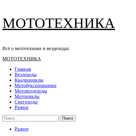
Перейти
МОТОТЕХНИКА
к
содержимому
Всё о мототехнике и вездеходах
Основное
МОТОТЕХНИКА
меню
Главная
Вездеходы
Квадроциклы
Мотобуксировщики
Мотовездеходы
Мотоциклы
Снегоходы
Разное
Найти:
Разное