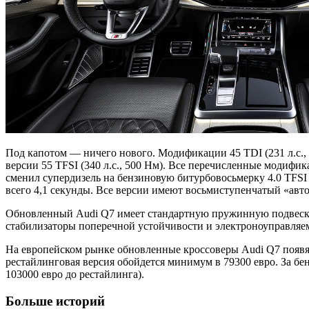
Под капотом — ничего нового. Модификации 45 TDI (231 л.с.,
версии 55 TFSI (340 л.с., 500 Нм). Все перечисленные модифи
сменил супердизель на бензиновую битурбовосьмерку 4.0 TFSI
всего 4,1 секунды. Все версии имеют восьмиступенчатый «авто
Обновленный Audi Q7 имеет стандартную пружинную подвеску.
стабилизаторы поперечной устойчивости и электроноуправля
На европейском рынке обновленные кроссоверы Audi Q7 появятс
рестайлинговая версия обойдется минимум в 79300 евро. За б
103000 евро до рестайлинга).
Больше историй