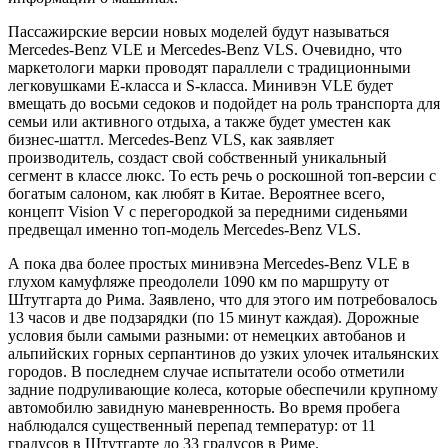
Пассажирские версии новых моделей будут называться
Mercedes‑Benz VLE и Mercedes‑Benz VLS. Очевидно, что
маркетологи марки проводят параллели с традиционными
легковушками E-класса и S-класса. Минивэн VLE будет
вмещать до восьми седоков и подойдет на роль транспорта для
семьи или активного отдыха, а также будет уместен как
бизнес-шаттл. Mercedes‑Benz VLS, как заявляет
производитель, создаст свой собственный уникальный
сегмент в классе люкс. То есть речь о роскошной топ-версии с
богатым салоном, как любят в Китае. Вероятнее всего,
концепт Vision V с перегородкой за передними сиденьями
предвещал именно топ-модель Mercedes‑Benz VLS.
А пока два более простых минивэна Mercedes‑Benz VLE в
глухом камуфляже преодолели 1090 км по маршруту от
Штутгарта до Рима. Заявлено, что для этого им потребовалось
13 часов и две подзарядки (по 15 минут каждая). Дорожные
условия были самыми разными: от немецких автобанов и
альпийских горных серпантинов до узких улочек итальянских
городов. В последнем случае испытатели особо отметили
задние подруливающие колеса, которые обеспечили крупному
автомобилю завидную маневренность. Во время пробега
наблюдался существенный перепад температур: от 11
градусов в Штутгарте до 33 градусов в Риме.