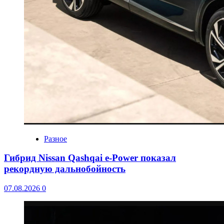
Разное
Гибрид Nissan Qashqai e-Power показал
рекордную дальнобойность
07.08.2026
0