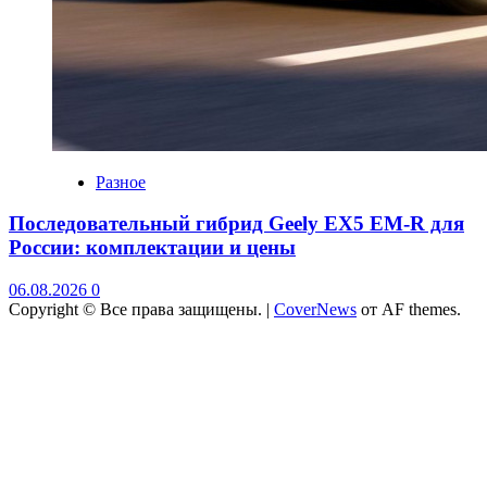
Разное
Последовательный гибрид Geely EX5 EM-R для
России: комплектации и цены
06.08.2026
0
Copyright © Все права защищены.
|
CoverNews
от AF themes.