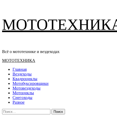
Перейти
МОТОТЕХНИК
к
содержимому
Всё о мототехнике и вездеходах
Основное
МОТОТЕХНИКА
меню
Главная
Вездеходы
Квадроциклы
Мотобуксировщики
Мотовездеходы
Мотоциклы
Снегоходы
Разное
Найти: