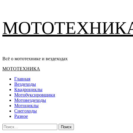
Перейти
МОТОТЕХНИК
к
содержимому
Всё о мототехнике и вездеходах
Основное
МОТОТЕХНИКА
меню
Главная
Вездеходы
Квадроциклы
Мотобуксировщики
Мотовездеходы
Мотоциклы
Снегоходы
Разное
Найти: