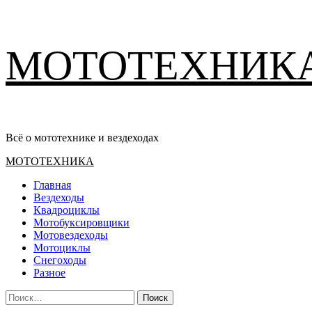
Перейти
МОТОТЕХНИК
к
содержимому
Всё о мототехнике и вездеходах
Основное
МОТОТЕХНИКА
меню
Главная
Вездеходы
Квадроциклы
Мотобуксировщики
Мотовездеходы
Мотоциклы
Снегоходы
Разное
Найти: