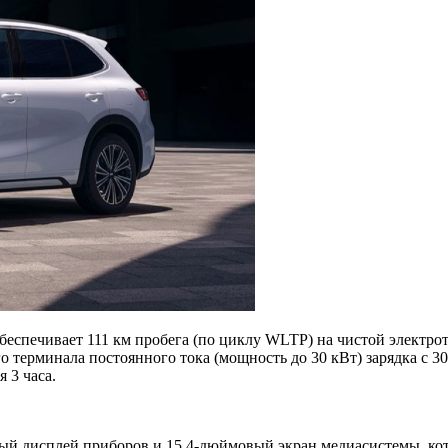
беспечивает 111 км пробега (по циклу WLTP) на чистой электрот
о терминала постоянного тока (мощность до 30 кВт) зарядка с 30
 3 часа.
й дисплей приборов и 15,4-дюймовый экран медиасистемы, кото