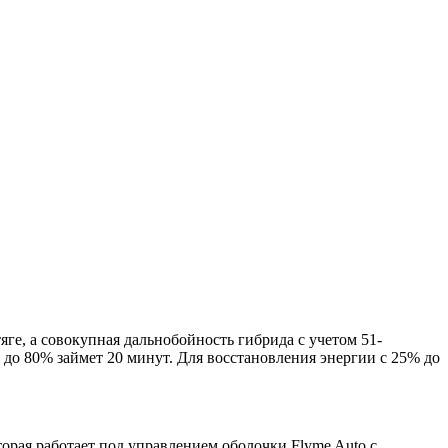
яге, а совокупная дальнобойность гибрида с учетом 51-
 до 80% займет 20 минут. Для восстановления энергии с 25% до
рая работает под управлением оболочки Flyme Auto с