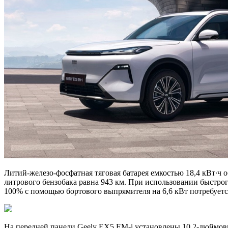
Литий-железо-фосфатная тяговая батарея емкостью 18,4 кВт∙ч о
литрового бензобака равна 943 км. При использовании быстрог
100% с помощью бортового выпрямителя на 6,6 кВт потребуется
На передней панели Geely EX5 EM-i установлены 10,2-дюймовы