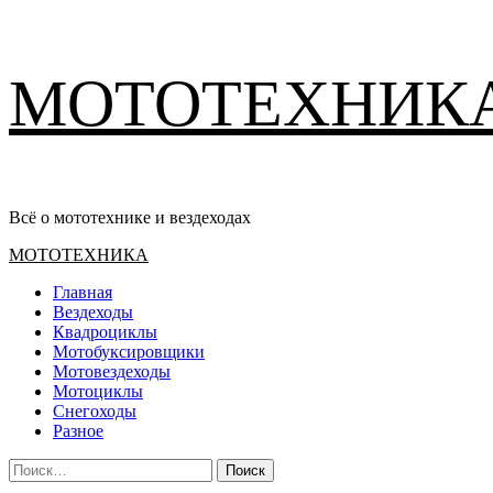
Перейти
МОТОТЕХНИК
к
содержимому
Всё о мототехнике и вездеходах
Основное
МОТОТЕХНИКА
меню
Главная
Вездеходы
Квадроциклы
Мотобуксировщики
Мотовездеходы
Мотоциклы
Снегоходы
Разное
Найти: