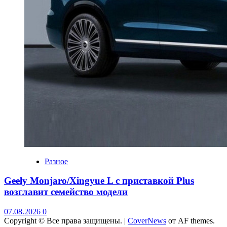
Разное
Geely Monjaro/Xingyue L с приставкой Plus
возглавит семейство модели
07.08.2026
0
Copyright © Все права защищены.
|
CoverNews
от AF themes.