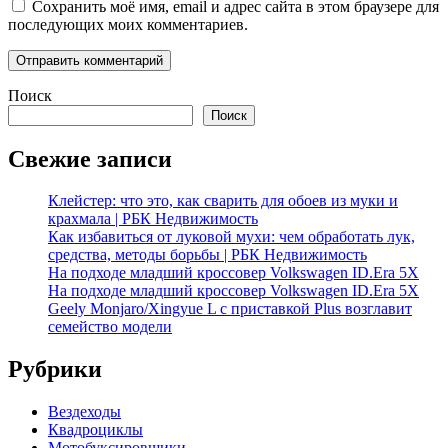
Сохранить моё имя, email и адрес сайта в этом браузере для
последующих моих комментариев.
Поиск
Поиск
Свежие записи
Клейстер: что это, как сварить для обоев из муки и
крахмала | РБК Недвижимость
Как избавиться от луковой мухи: чем обработать лук,
средства, методы борьбы | РБК Недвижимость
На подходе младший кроссовер Volkswagen ID.Era 5X
На подходе младший кроссовер Volkswagen ID.Era 5X
Geely Monjaro/Xingyue L с приставкой Plus возглавит
семейство модели
Рубрики
Вездеходы
Квадроциклы
Мотобуксировщики