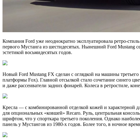
Компания Ford уже неоднократно эксплуатировала ретро-стиль 
первого Мустанга из шестидесятых. Нынешний Ford Mustang се
эстетикой восьмидесятых годов.
Новый Ford Mustang FX сделан с оглядкой на машины третьего
платформы Fox). Главной отсылкой стало сочетание синего цве
и даже рассеиватели задних фонарей. Колеса в ретростиле, коне
Кресла — с комбинированной отделкой кожей и характерной дл
для опциональных «ковшей» Recaro. Руль, центральная консол
шрифтом, что у спорткара третьего поколения. Однако наибол
панель у Мустангов из 1980-х годов. Более того, в ночное вре