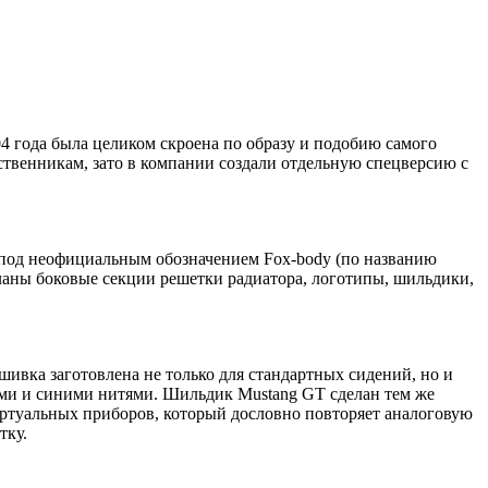
4 года была целиком скроена по образу и подобию самого
твенникам, зато в компании создали отдельную спецверсию с
ы под неофициальным обозначением Fox-body (по названию
еланы боковые секции решетки радиатора, логотипы, шильдики,
ивка заготовлена не только для стандартных сидений, но и
ыми и синими нитями. Шильдик Mustang GT сделан тем же
иртуальных приборов, который дословно повторяет аналоговую
тку.