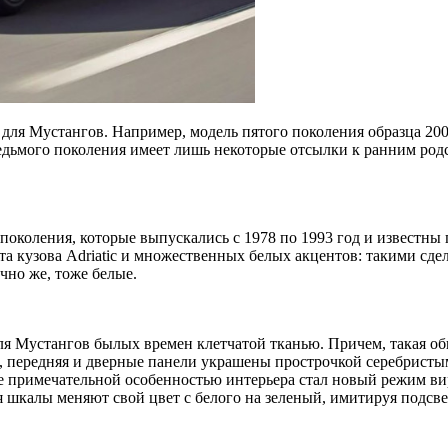
для Мустангов. Например, модель пятого поколения образца 200
дьмого поколения имеет лишь некоторые отсылки к ранним родс
 поколения, которые выпускались с 1978 по 1993 год и известн
та кузова Adriatic и множественных белых акцентов: такими сд
чно же, тоже белые.
я Мустангов былых времен клетчатой тканью. Причем, такая обш
ь, передняя и дверные панели украшены прострочкой серебрист
ее примечательной особенностью интерьера стал новый режим в
мя шкалы меняют свой цвет с белого на зеленый, имитируя подсве