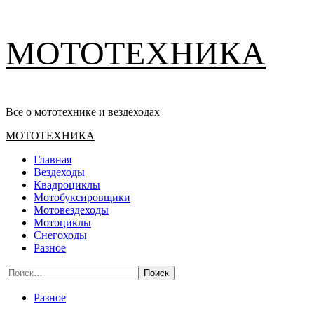
Перейти
МОТОТЕХНИКА
к
содержимому
Всё о мототехнике и вездеходах
Основное
МОТОТЕХНИКА
меню
Главная
Вездеходы
Квадроциклы
Мотобуксировщики
Мотовездеходы
Мотоциклы
Снегоходы
Разное
Найти:
Разное