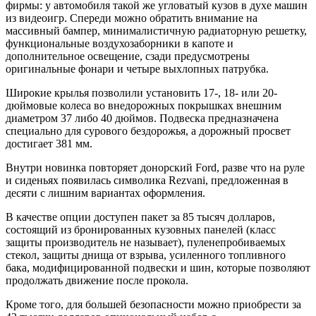
фирмы: у автомобиля такой же угловатый кузов в духе машин
из видеоигр. Спереди можно обратить внимание на
массивный бампер, минималистичную радиаторную решетку,
функциональные воздухозаборники в капоте и
дополнительное освещение, сзади предусмотрены
оригинальные фонари и четыре выхлопных патрубка.
Широкие крылья позволили установить 17-, 18- или 20-
дюймовые колеса во внедорожных покрышках внешним
диаметром 37 либо 40 дюймов. Подвеска предназначена
специально для сурового бездорожья, а дорожный просвет
достигает 381 мм.
Внутри новинка повторяет донорский Ford, разве что на руле
и сиденьях появилась символика Rezvani, предложенная в
десяти с лишним вариантах оформления.
В качестве опции доступен пакет за 85 тысяч долларов,
состоящий из бронированных кузовных панелей (класс
защиты производитель не называет), пуленепробиваемых
стекол, защиты днища от взрыва, усиленного топливного
бака, модифицированной подвески и шин, которые позволяют
продолжать движение после прокола.
Кроме того, для большей безопасности можно приобрести за