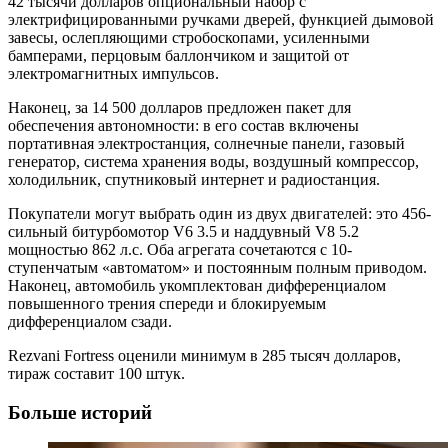
42 тысячи долларов опциональный набор с
электрифицированными ручками дверей, функцией дымовой
завесы, ослепляющими стробоскопами, усиленными
бамперами, перцовым баллончиком и защитой от
электромагнитных импульсов.
Наконец, за 14 500 долларов предложен пакет для
обеспечения автономности: в его состав включены
портативная электростанция, солнечные панели, газовый
генератор, система хранения воды, воздушный компрессор,
холодильник, спутниковый интернет и радиостанция.
Покупатели могут выбрать один из двух двигателей: это 456-
сильный битурбомотор V6 3.5 и наддувный V8 5.2
мощностью 862 л.с. Оба агрегата сочетаются с 10-
ступенчатым «автоматом» и постоянным полным приводом.
Наконец, автомобиль укомплектован дифференциалом
повышенного трения спереди и блокируемым
дифференциалом сзади.
Rezvani Fortress оценили минимум в 285 тысяч долларов,
тираж составит 100 штук.
Больше историй