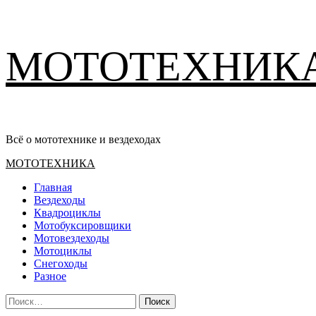
Перейти
МОТОТЕХНИК
к
содержимому
Всё о мототехнике и вездеходах
Основное
МОТОТЕХНИКА
меню
Главная
Вездеходы
Квадроциклы
Мотобуксировщики
Мотовездеходы
Мотоциклы
Снегоходы
Разное
Найти: