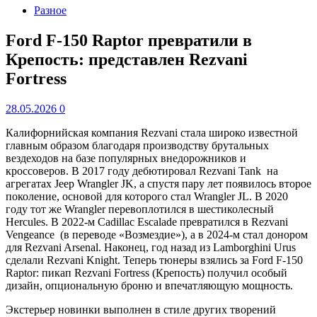
Разное
Ford F-150 Raptor превратили в
Крепость: представлен Rezvani
Fortress
28.05.2026
0
Калифорнийская компания Rezvani стала широко известной
главным образом благодаря производству брутальных
вездеходов на базе популярных внедорожников и
кроссоверов. В 2017 году дебютировал Rezvani Tank на
агрегатах Jeep Wrangler JK, а спустя пару лет появилось второе
поколение, основой для которого стал Wrangler JL. В 2020
году тот же Wrangler перевоплотился в шестиколесный
Hercules. В 2022-м Cadillac Escalade превратился в Rezvani
Vengeance (в переводе «Возмездие»), а в 2024-м стал донором
для Rezvani Arsenal. Наконец, год назад из Lamborghini Urus
сделали Rezvani Knight. Теперь тюнеры взялись за Ford F-150
Raptor: пикап Rezvani Fortress (Крепость) получил особый
дизайн, опциональную броню и впечатляющую мощность.
Экстерьер новинки выполнен в стиле других творений