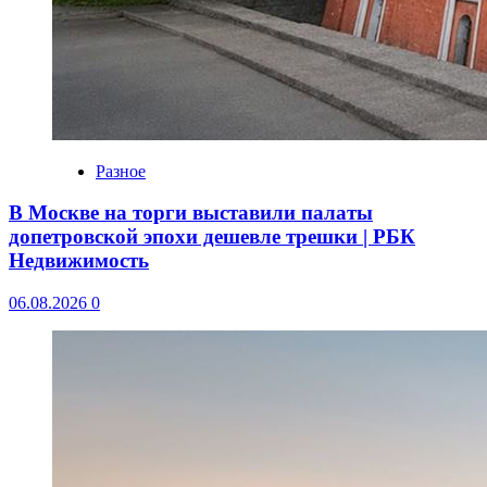
Разное
В Москве на торги выставили палаты
допетровской эпохи дешевле трешки | РБК
Недвижимость
06.08.2026
0