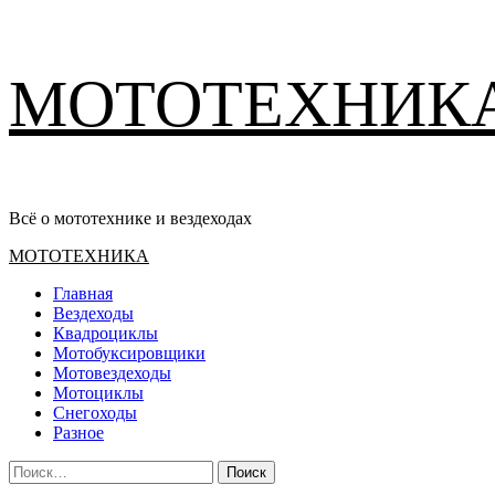
Перейти
МОТОТЕХНИК
к
содержимому
Всё о мототехнике и вездеходах
Основное
МОТОТЕХНИКА
меню
Главная
Вездеходы
Квадроциклы
Мотобуксировщики
Мотовездеходы
Мотоциклы
Снегоходы
Разное
Найти: