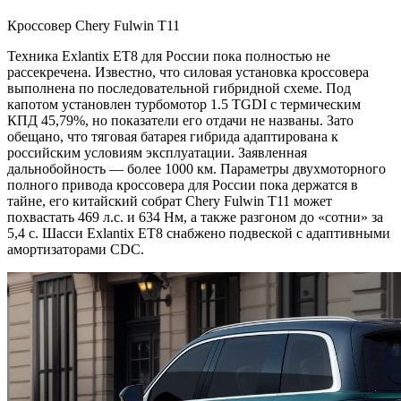
Кроссовер Chery Fulwin T11
Техника Exlantix ET8 для России пока полностью не
рассекречена. Известно, что силовая установка кроссовера
выполнена по последовательной гибридной схеме. Под
капотом установлен турбомотор 1.5 TGDI с термическим
КПД 45,79%, но показатели его отдачи не названы. Зато
обещано, что тяговая батарея гибрида адаптирована к
российским условиям эксплуатации. Заявленная
дальнобойность — более 1000 км. Параметры двухмоторного
полного привода кроссовера для России пока держатся в
тайне, его китайский собрат Chery Fulwin T11 может
похвастать 469 л.с. и 634 Нм, а также разгоном до «сотни» за
5,4 с. Шасси Exlantix ET8 снабжено подвеской с адаптивными
амортизаторами CDC.