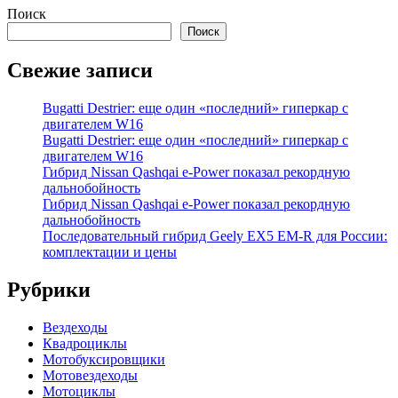
Поиск
Поиск
Свежие записи
Bugatti Destrier: еще один «последний» гиперкар с
двигателем W16
Bugatti Destrier: еще один «последний» гиперкар с
двигателем W16
Гибрид Nissan Qashqai e-Power показал рекордную
дальнобойность
Гибрид Nissan Qashqai e-Power показал рекордную
дальнобойность
Последовательный гибрид Geely EX5 EM-R для России:
комплектации и цены
Рубрики
Вездеходы
Квадроциклы
Мотобуксировщики
Мотовездеходы
Мотоциклы