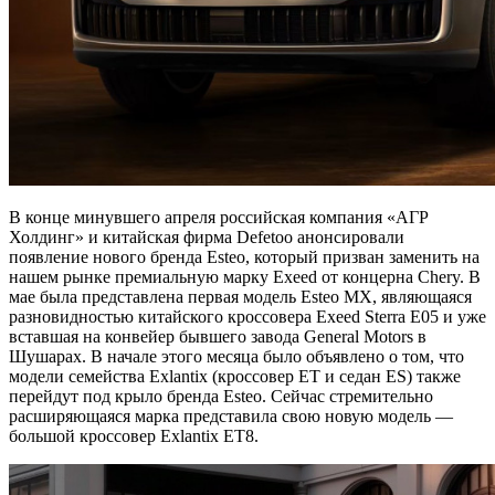
В конце минувшего апреля российская компания «АГР
Холдинг» и китайская фирма Defetoo анонсировали
появление нового бренда Esteo, который призван заменить на
нашем рынке премиальную марку Exeed от концерна Chery. В
мае была представлена первая модель Esteo MX, являющаяся
разновидностью китайского кроссовера Exeed Sterra E05 и уже
вставшая на конвейер бывшего завода General Motors в
Шушарах. В начале этого месяца было объявлено о том, что
модели семейства Exlantix (кроссовер ET и седан ES) также
перейдут под крыло бренда Esteo. Сейчас стремительно
расширяющаяся марка представила свою новую модель —
большой кроссовер Exlantix ET8.