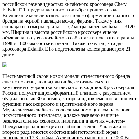
российской разновидностью китайского кроссовера Chery
Fulwin T11, представленного в октябре прошлого года.
Внешне две модели отличаются только фирменной надписью
бренда на черной накладки между фарами. Также у них
совпадают размеры: длина — 5,2 метра, колесная база — 3120
мм. Ширина и высота российского кроссовера еще не
объявлена, но у его китайского собрата эти показатели равны
1998 и 1800 мм соответственно. Также известно, что для
кроссовера Exlantix ET8 подготовлены колеса диаметром 21
дюйм.
Шестиместный салон новой модели отечественного бренда
еще не показан, но вряд ли он будет отличаться от
внутреннего убранства китайского исходника. Кроссовер для
России получит широкоформатный планшет с разрешением
6K диагональю 30 дюймов, который одновременно выполняет
функции пассажирского и мультимедийного экрана.
Медиасистема снабжена голосовым помощником на основе
искусственного интеллекта, а также заявлено наличие
развлекательных сервисов, навигации и других «систем».
Предусмотрена проекция на лобовое стекло. У пассажиров
второго ряда имеется собственный потолочный экран
диагональю 17,3 дюйма. Аудиосистема мощностью 2000 Вт