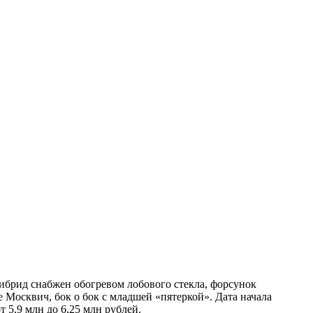
ибрид снабжен обогревом лобового стекла, форсунок
е Москвич, бок о бок с младшей «пятеркой». Дата начала
5,9 млн до 6,25 млн рублей.