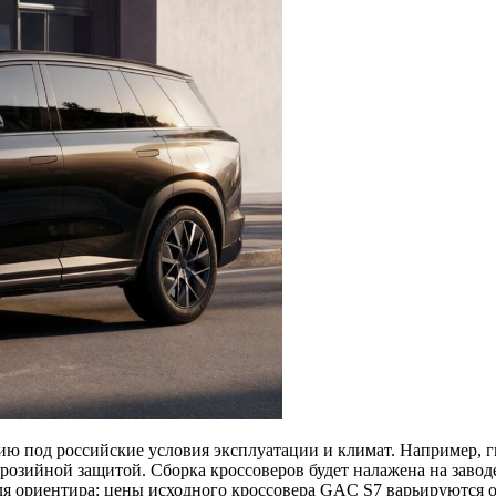
ию под российские условия эксплуатации и климат. Например, г
ррозийной защитой. Сборка кроссоверов будет налажена на завод
 ориентира: цены исходного кроссовера GAC S7 варьируются от 