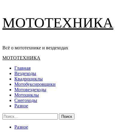
Перейти
МОТОТЕХНИКА
к
содержимому
Всё о мототехнике и вездеходах
Основное
МОТОТЕХНИКА
меню
Главная
Вездеходы
Квадроциклы
Мотобуксировщики
Мотовездеходы
Мотоциклы
Снегоходы
Разное
Найти:
Разное