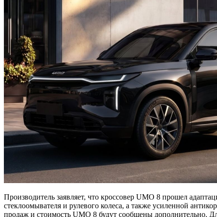
Производитель заявляет, что кроссовер UMO 8 прошел адаптац
стеклоомывателя и рулевого колеса, а также усиленной антико
продаж и стоимость UMO 8 будут сообщены дополнительно. Для