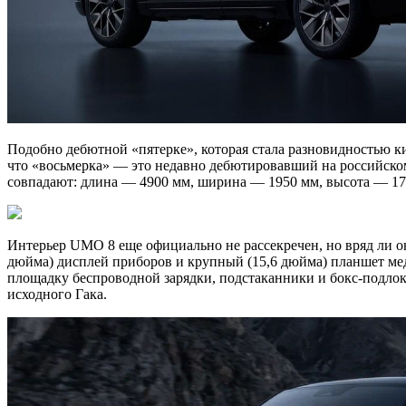
Подобно дебютной «пятерке», которая стала разновидностью к
что «восьмерка» — это недавно дебютировавший на российск
совпадают: длина — 4900 мм, ширина — 1950 мм, высота — 178
Интерьер UMO 8 еще официально не рассекречен, но вряд ли о
дюйма) дисплей приборов и крупный (15,6 дюйма) планшет м
площадку беспроводной зарядки, подстаканники и бокс-подлоко
исходного Гака.