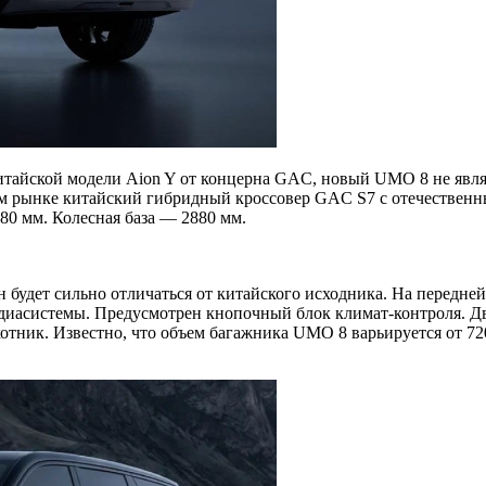
итайской модели Aion Y от концерна GAC, новый UMO 8 не являе
ом рынке китайский гибридный кроссовер GAC S7 с отечествен
0 мм. Колесная база — 2880 мм.
н будет сильно отличаться от китайского исходника. На передн
едиасистемы. Предусмотрен кнопочный блок климат-контроля. 
тник. Известно, что объем багажника UMO 8 варьируется от 720