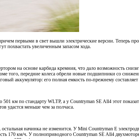
, причем первыми в свет вышли электрические версии. Теперь п
огут похвастать увеличенным запасом хода.
ртором на основе карбида кремния, что дало возможность снизи
роме того, передние колеса обрели новые подшипники со сниже
вый аккумулятор: его полная емкость по-прежнему составляет 66,
о 501 км по стандарту WLTP, а у Countryman SE All4 этот показат
ов удастся меньше чем за полчаса.
 остальная начинка не изменится. У Mini Countryman E электродви
сть 170 км/ч. У полноприводного Countryman SE All4 двухмоторна