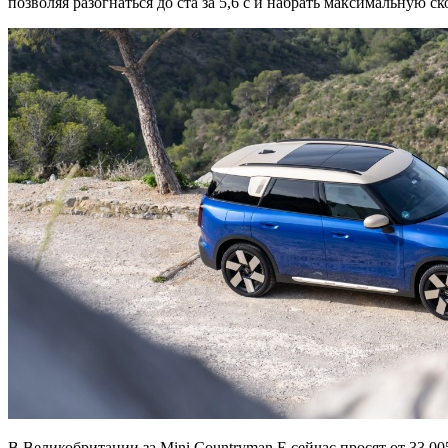
позволяя разогнаться до ста за 5,6 с и набрать максимальную ск
В Великобритании за Mini Countryman E сейчас просят от 33 00