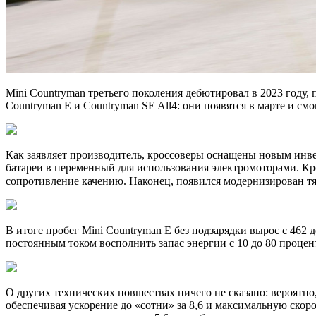
Mini Countryman третьего поколения дебютировал в 2023 году
Countryman E и Countryman SE All4: они появятся в марте и см
Как заявляет производитель, кроссоверы оснащены новым инве
батареи в переменный для использования электромоторами. К
сопротивление качению. Наконец, появился модернизирован тяго
В итоге пробег Mini Countryman E без подзарядки вырос с 462 д
постоянным током восполнить запас энергии с 10 до 80 процент
О других технических новшествах ничего не сказано: вероятно,
обеспечивая ускорение до «сотни» за 8,6 и максимальную скоро