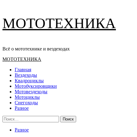
Перейти
МОТОТЕХНИКА
к
содержимому
Всё о мототехнике и вездеходах
Основное
МОТОТЕХНИКА
меню
Главная
Вездеходы
Квадроциклы
Мотобуксировщики
Мотовездеходы
Мотоциклы
Снегоходы
Разное
Найти:
Разное