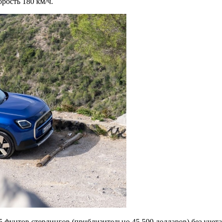
орость 180 км/ч.
5 фунтов стерлингов (приблизительно 45 500 долларов) без учет