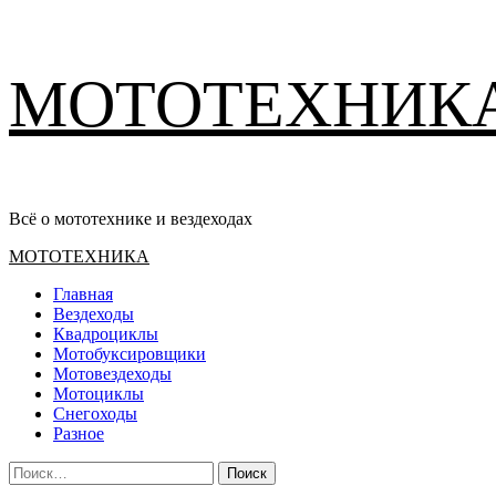
Перейти
МОТОТЕХНИК
к
содержимому
Всё о мототехнике и вездеходах
Основное
МОТОТЕХНИКА
меню
Главная
Вездеходы
Квадроциклы
Мотобуксировщики
Мотовездеходы
Мотоциклы
Снегоходы
Разное
Найти: