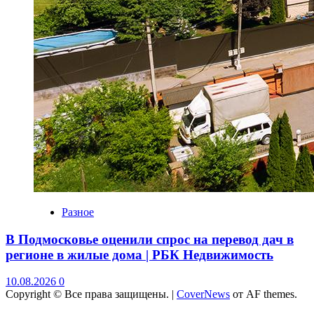
Разное
В Подмосковье оценили спрос на перевод дач в
регионе в жилые дома | РБК Недвижимость
10.08.2026
0
Copyright © Все права защищены.
|
CoverNews
от AF themes.