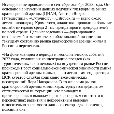
Исследование проводилось в сентябре-октябре 2023 года. Оно
основано на изучении данных ведущих платформ на рынке
краткосрочной аренды (ЦИАН, Авито, «Яндекс
Путешествия», «Суточно.ру», Ostrovok.ru — всего около
десяти площадок). Кроме того, аналитики проводили большие
онлайн-интервью среди 2 тыс. арендаторов и арендодателей
по всей стране. Цель исследования — формирование
независимой и экономически обоснованной позиции по
текущему состоянию рынка краткосрочной аренды жилья в
России и перспектив.
«На фоне ковидного периода и геополитических событий
2022 года, усиливших концентрацию поездок (как
туристических, так и деловых) на внутреннем рынке России,
происходит рост социально-экономической значимости рынка
краткосрочной аренды жилья», — отметила замгендиректора
ЦСР, куратор службы социально-экономических
исследований Лора Накорякова. В то же время рынок
краткосрочной аренды жилья характеризуется дефицитом
статистической информации, что приводит к
противоречивым выводам о рынке, спорным гипотезам о
перспективах развития и некорректным выводам
относительно значимости данного сектора для населения,
пояснила она.