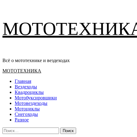
Перейти
МОТОТЕХНИК
к
содержимому
Всё о мототехнике и вездеходах
Основное
МОТОТЕХНИКА
меню
Главная
Вездеходы
Квадроциклы
Мотобуксировщики
Мотовездеходы
Мотоциклы
Снегоходы
Разное
Найти: