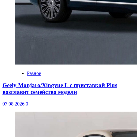
Разное
Geely Monjaro/Xingyue L с приставкой Plus
возглавит семейство модели
07.08.2026
0