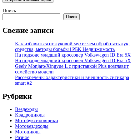
Поиск
Поиск
Свежие записи
Как избавиться от луковой мухи: чем обработать лук,
средства, методы борьбы | РБК Недвижимость
На подходе младший кроссовер Volkswagen ID.Era 5X
На подходе младший кроссовер Volkswagen ID.Era 5X
Geely Monjaro/Xingyue L с приставкой Plus возглавит
семейство модели
Рассекречены характеристики и внешность ситикара
smart #2
Рубрики
Вездеходы
Квадроциклы
Мотобуксировщики
Мотовездеходы
Мотоциклы
Разное