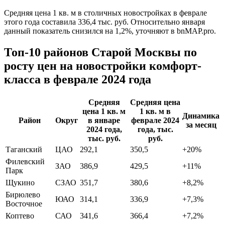
Средняя цена 1 кв. м в столичных новостройках в феврале
этого года составила 336,4 тыс. руб. Относительно января
данный показатель снизился на 1,2%, уточняют в bnMAP.pro.
Топ-10 районов Старой Москвы по
росту цен на новостройки комфорт-
класса в феврале 2024 года
Средняя
Средняя цена
цена 1 кв. м
1 кв. м в
Динамика
Район
Округ
в январе
феврале 2024
за месяц
2024 года,
года, тыс.
тыс. руб.
руб.
Таганский
ЦАО
292,1
350,5
+20%
Филевский
ЗАО
386,9
429,5
+11%
Парк
Щукино
СЗАО
351,7
380,6
+8,2%
Бирюлево
ЮАО
314,1
336,9
+7,3%
Восточное
Коптево
САО
341,6
366,4
+7,2%