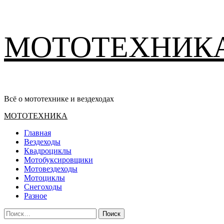
Перейти
МОТОТЕХНИК
к
содержимому
Всё о мототехнике и вездеходах
Основное
МОТОТЕХНИКА
меню
Главная
Вездеходы
Квадроциклы
Мотобуксировщики
Мотовездеходы
Мотоциклы
Снегоходы
Разное
Найти: