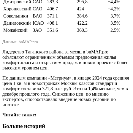
Дмитровский
САО
283,3
295,8
+4,4%
Хорошевский
САО
406,7
424
+4,2%
Сокольники
ВАО
371,1
384,6
+3,7%
Даниловский
ЮАО
408,1
422,2
+3,5%
Можайский
ЗАО
351,6
360,3
+2,5%
Данные: bnMAP.pro
Лидерство Таганского района за месяц в bnMAP.pro
объясняют ограниченным объемом предложения жилья
комфорт-класса и открытием продаж в новом проекте с более
высоким уровнем цен.
По данным компании «Метриум», в январе 2024 года средняя
цена 1 кв. м в новостройках Москвы классов стандарт и
комфорт составила 321,8 тыс. руб. Это на 1,4% меньше, чем в
декабре прошлого года. Снижению цен, по мнению
экспертов, способствовало введение новых условий по
ипотеке.
Читайте также:
Больше историй