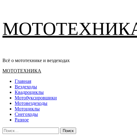
Перейти
МОТОТЕХНИК
к
содержимому
Всё о мототехнике и вездеходах
Основное
МОТОТЕХНИКА
меню
Главная
Вездеходы
Квадроциклы
Мотобуксировщики
Мотовездеходы
Мотоциклы
Снегоходы
Разное
Найти: