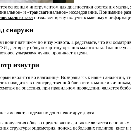
яется основным инструментом для диагностики состояния матки,
минальное» и «трансвагинальное» исследование. Понимание ра
нов малого таза
позволяет врачу получить максимум информаци
яд снаружи
 водит датчиком по низу живота. Представьте, что вы осматрив
УЗИ дает врачу общую картину органов малого таза. Главное ус
которое ультразвук лучше проникает к цели.
отр изнутри
орый вводится во влагалище. Возвращаясь к нашей аналогии, эт
атчик находится в непосредственной близости к матке и яичника
есмотря на опасения, при правильном проведении является безб
 не заменяют, а идеально дополняют друг друга.
я получения общего представления, а также является основным
ения структуры эндометрия, поиска небольших полипов, кист и 