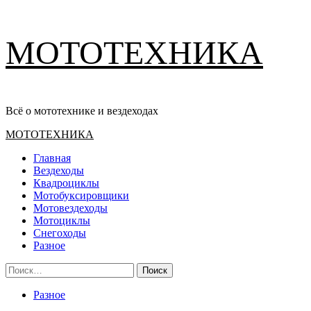
Перейти
МОТОТЕХНИКА
к
содержимому
Всё о мототехнике и вездеходах
Основное
МОТОТЕХНИКА
меню
Главная
Вездеходы
Квадроциклы
Мотобуксировщики
Мотовездеходы
Мотоциклы
Снегоходы
Разное
Найти:
Разное