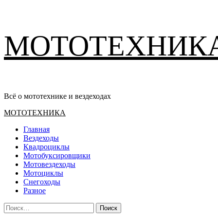
Перейти
МОТОТЕХНИК
к
содержимому
Всё о мототехнике и вездеходах
Основное
МОТОТЕХНИКА
меню
Главная
Вездеходы
Квадроциклы
Мотобуксировщики
Мотовездеходы
Мотоциклы
Снегоходы
Разное
Найти: