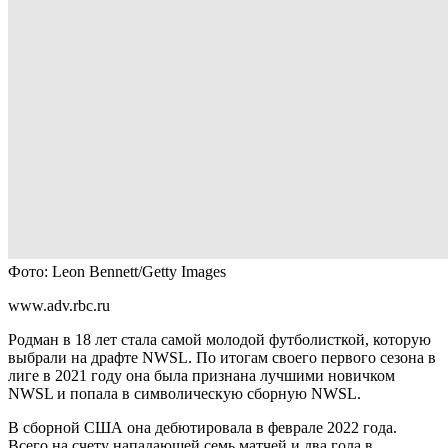
Фото: Leon Bennett/Getty Images
www.adv.rbc.ru
Родман в 18 лет стала самой молодой футболисткой, которую
выбрали на драфте NWSL. По итогам своего первого сезона в
лиге в 2021 году она была признана лучшими новичком
NWSL и попала в символическую сборную NWSL.
В сборной США она дебютировала в феврале 2022 года.
Всего на счету нападающей семь матчей и два гола в