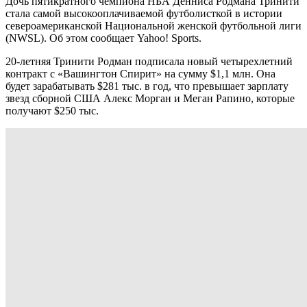
Дочь пятикратного чемпиона НБА Денниса Родмана Тринити
стала самой высокооплачиваемой футболисткой в истории
североамериканской Национальной женской футбольной лиги
(NWSL). Об этом сообщает Yahoo! Sports.
20-летняя Тринити Родман подписала новый четырехлетний
контракт с «Вашингтон Спирит» на сумму $1,1 млн. Она
будет зарабатывать $281 тыс. в год, что превышает зарплату
звезд сборной США Алекс Морган и Меган Рапино, которые
получают $250 тыс.