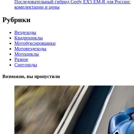
Последовательный гибрид Geely EX5 EM-R для России:
комплектации и цены
Рубрики
Вездеходы
Квадроциклы
Мотобуксировщики
Мотовездеходы
Мотоциклы
Разное
Снегоходы
Возможно, вы пропустили