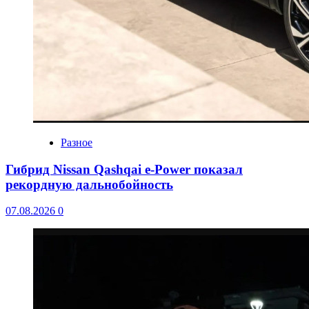
Разное
Гибрид Nissan Qashqai e-Power показал
рекордную дальнобойность
07.08.2026
0