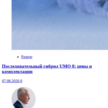
Разное
Последовательный гибрид UMO 8: цены и
комплектации
07.08.2026
0