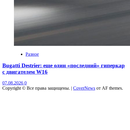
Разное
Bugatti Destrier: еще один «последний» гиперкар
с двигателем W16
07.08.2026
0
Copyright © Все права защищены.
|
CoverNews
от AF themes.