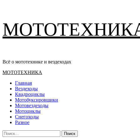
Перейти
МОТОТЕХНИК
к
содержимому
Всё о мототехнике и вездеходах
Основное
МОТОТЕХНИКА
меню
Главная
Вездеходы
Квадроциклы
Мотобуксировщики
Мотовездеходы
Мотоциклы
Снегоходы
Разное
Найти: