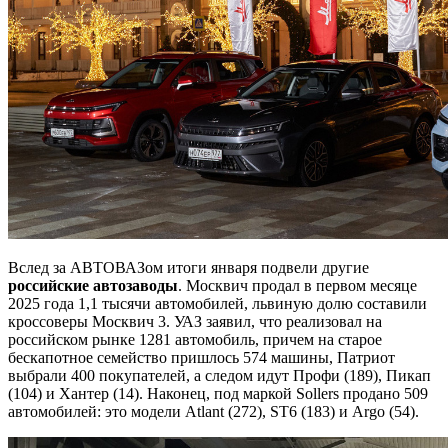
Вслед за АВТОВАЗом итоги января подвели другие
российские автозаводы
. Москвич продал в первом месяце
2025 года 1,1 тысячи автомобилей, львиную долю составили
кроссоверы Москвич 3. УАЗ заявил, что реализовал на
российском рынке 1281 автомобиль, причем на старое
бескапотное семейство пришлось 574 машины, Патриот
выбрали 400 покупателей, а следом идут Профи (189), Пикап
(104) и Хантер (14). Наконец, под маркой Sollers продано 509
автомобилей: это модели Atlant (272), ST6 (183) и Argo (54).