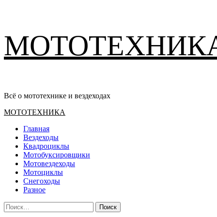
Перейти
МОТОТЕХНИК
к
содержимому
Всё о мототехнике и вездеходах
Основное
МОТОТЕХНИКА
меню
Главная
Вездеходы
Квадроциклы
Мотобуксировщики
Мотовездеходы
Мотоциклы
Снегоходы
Разное
Найти: