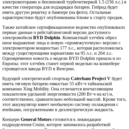
электромоторами и бензиновой турбочетверкой 1.5 (156 л.с.) в
качестве генератора для подзарядки батареи. Гибрид будет
иметь другую решетку в бампере (на фото). Остальные
характеристики будут опубликованы ближе к старту продаж.
Также китайское сертификационное ведомство опубликовало
первые данные о рейстайлинговой версии доступного
электромобиля
BYD Dolphin
. Компактный хэтчбек обрел
иное выражение лица и новую «промежуточную» версию с
электромотором мощностью 177 л.с., которая расположилась
между существующими вариантами на 95 л.с. и 204 л.с.
Одновременно новость о модели BYD Dolphin пришла и из
Европы: этот хэтчбек станет первой моделью на конвейере
строящегося завода BYD в Венгрии.
Будущий электрический спорткар
Caterham Project V
будет
иметь тяговую батарею емкостью 55 кВт·ч тайваньской
компании Xing Mobility. Она отличается впечатляющим
показателем удельной энергоемкости (200 Вт·ч на кг) и,
соответственно, сравнительно небольшой массой. Кроме того,
этот аккумулятор имеет необычную систему охлаждения с
ячейками, погруженными в диэлектрическую жидкость.
Концерн
General Motors
готовится к ликвидации
подразделения Cruise, которое занималось разработкой