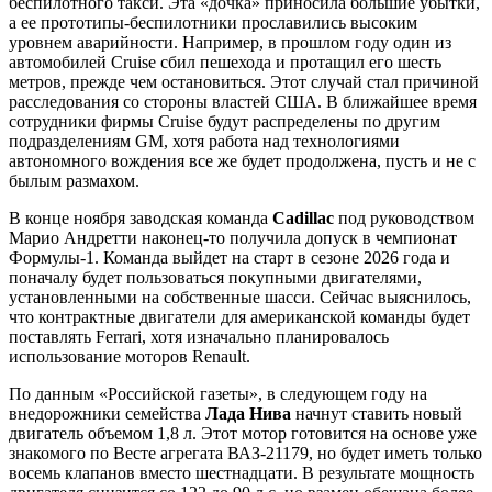
беспилотного такси. Эта «дочка» приносила большие убытки,
а ее прототипы-беспилотники прославились высоким
уровнем аварийности. Например, в прошлом году один из
автомобилей Cruise сбил пешехода и протащил его шесть
метров, прежде чем остановиться. Этот случай стал причиной
расследования со стороны властей США. В ближайшее время
сотрудники фирмы Cruise будут распределены по другим
подразделениям GM, хотя работа над технологиями
автономного вождения все же будет продолжена, пусть и не с
былым размахом.
В конце ноября заводская команда
Cadillac
под руководством
Марио Андретти наконец-то получила допуск в чемпионат
Формулы-1. Команда выйдет на старт в сезоне 2026 года и
поначалу будет пользоваться покупными двигателями,
установленными на собственные шасси. Сейчас выяснилось,
что контрактные двигатели для американской команды будет
поставлять Ferrari, хотя изначально планировалось
использование моторов Renault.
По данным «Российской газеты», в следующем году на
внедорожники семейства
Лада Нива
начнут ставить новый
двигатель объемом 1,8 л. Этот мотор готовится на основе уже
знакомого по Весте агрегата ВАЗ-21179, но будет иметь только
восемь клапанов вместо шестнадцати. В результате мощность