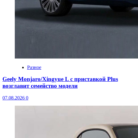
Разное
Geely Monjaro/Xingyue L с приставкой Plus
возглавит семейство модели
07.08.2026
0