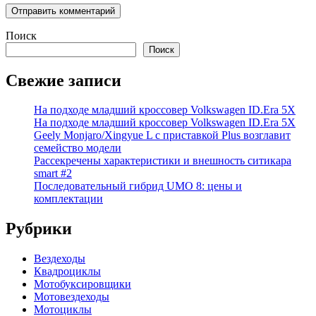
Поиск
Поиск
Свежие записи
На подходе младший кроссовер Volkswagen ID.Era 5X
На подходе младший кроссовер Volkswagen ID.Era 5X
Geely Monjaro/Xingyue L с приставкой Plus возглавит
семейство модели
Рассекречены характеристики и внешность ситикара
smart #2
Последовательный гибрид UMO 8: цены и
комплектации
Рубрики
Вездеходы
Квадроциклы
Мотобуксировщики
Мотовездеходы
Мотоциклы