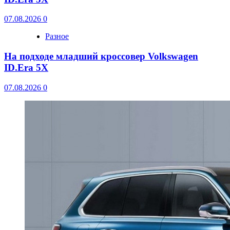
07.08.2026
0
Разное
На подходе младший кроссовер Volkswagen
ID.Era 5X
07.08.2026
0