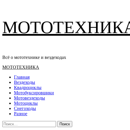
Перейти
МОТОТЕХНИК
к
содержимому
Всё о мототехнике и вездеходах
Основное
МОТОТЕХНИКА
меню
Главная
Вездеходы
Квадроциклы
Мотобуксировщики
Мотовездеходы
Мотоциклы
Снегоходы
Разное
Найти: