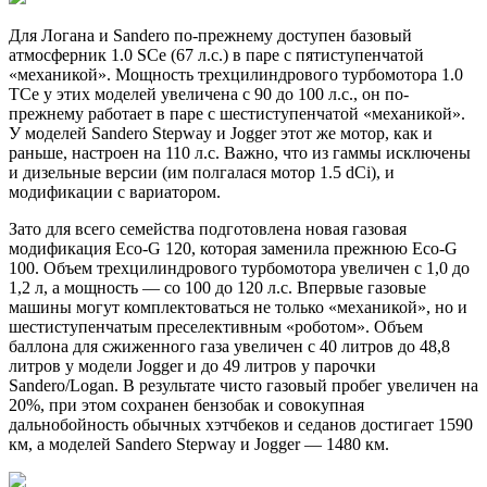
Для Логана и Sandero по-прежнему доступен базовый
атмосферник 1.0 SCe (67 л.с.) в паре с пятиступенчатой
«механикой». Мощность трехцилиндрового турбомотора 1.0
TCe у этих моделей увеличена с 90 до 100 л.с., он по-
прежнему работает в паре с шестиступенчатой «механикой».
У моделей Sandero Stepway и Jogger этот же мотор, как и
раньше, настроен на 110 л.с. Важно, что из гаммы исключены
и дизельные версии (им полгалася мотор 1.5 dCi), и
модификации с вариатором.
Зато для всего семейства подготовлена новая газовая
модификация Eco-G 120, которая заменила прежнюю Eco-G
100. Объем трехцилиндрового турбомотора увеличен с 1,0 до
1,2 л, а мощность — со 100 до 120 л.с. Впервые газовые
машины могут комплектоваться не только «механикой», но и
шестиступенчатым преселективным «роботом». Объем
баллона для сжиженного газа увеличен с 40 литров до 48,8
литров у модели Jogger и до 49 литров у парочки
Sandero/Logan. В результате чисто газовый пробег увеличен на
20%, при этом сохранен бензобак и совокупная
дальнобойность обычных хэтчбеков и седанов достигает 1590
км, а моделей Sandero Stepway и Jogger — 1480 км.