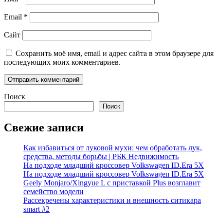
Email
*
Сайт
Сохранить моё имя, email и адрес сайта в этом браузере для
последующих моих комментариев.
Поиск
Поиск
Свежие записи
Как избавиться от луковой мухи: чем обработать лук,
средства, методы борьбы | РБК Недвижимость
На подходе младший кроссовер Volkswagen ID.Era 5X
На подходе младший кроссовер Volkswagen ID.Era 5X
Geely Monjaro/Xingyue L с приставкой Plus возглавит
семейство модели
Рассекречены характеристики и внешность ситикара
smart #2