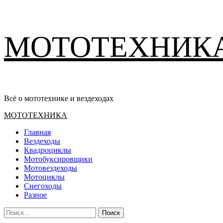
Перейти
МОТОТЕХНИК
к
содержимому
Всё о мототехнике и вездеходах
Основное
МОТОТЕХНИКА
меню
Главная
Вездеходы
Квадроциклы
Мотобуксировщики
Мотовездеходы
Мотоциклы
Снегоходы
Разное
Найти: