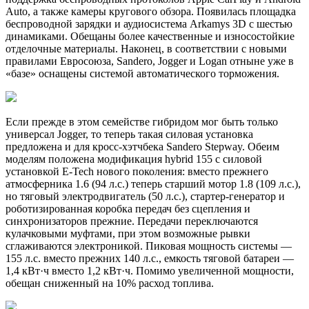
Auto, а также камеры кругового обзора. Появилась площадка
беспроводной зарядки и аудиосистема Arkamys 3D с шестью
динамиками. Обещаны более качественные и износостойкие
отделочные материалы. Наконец, в соответствии с новыми
правилами Евросоюза, Sandero, Jogger и Logan отныне уже в
«базе» оснащены системой автоматического торможения.
Если прежде в этом семействе гибридом мог быть только
универсал Jogger, то теперь такая силовая установка
предложена и для кросс-хэтчбека Sandero Stepway. Обеим
моделям положена модификация hybrid 155 с силовой
установкой E-Tech нового поколения: вместо прежнего
атмосферника 1.6 (94 л.с.) теперь старший мотор 1.8 (109 л.с.),
но тяговый электродвигатель (50 л.с.), стартер-генератор и
роботизированная коробка передач без сцепления и
синхронизаторов прежние. Передачи переключаются
кулачковыми муфтами, при этом возможные рывки
сглаживаются электроникой. Пиковая мощность системы —
155 л.с. вместо прежних 140 л.с., емкость тяговой батареи —
1,4 кВт·ч вместо 1,2 кВт·ч. Помимо увеличенной мощности,
обещан сниженный на 10% расход топлива.