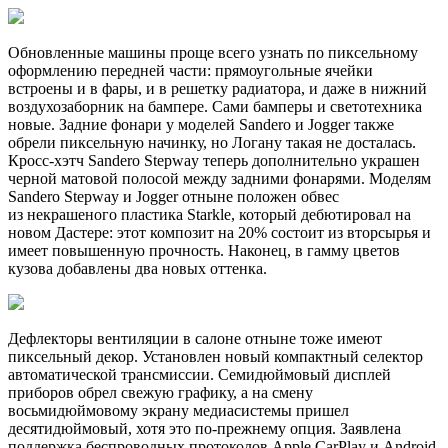
Обновленные машины проще всего узнать по пиксельному
оформлению передней части: прямоугольные ячейки
встроены и в фары, и в решетку радиатора, и даже в нижний
воздухозаборник на бампере. Сами бамперы и светотехника
новые. Задние фонари у моделей Sandero и Jogger также
обрели пиксельную начинку, но Логану такая не досталась.
Кросс-хэтч Sandero Stepway теперь дополнительно украшен
черной матовой полосой между задними фонарями. Моделям
Sandero Stepway и Jogger отныне положен обвес
из некрашеного пластика Starkle, который дебютировал на
новом Дастере: этот композит на 20% состоит из вторсырья и
имеет повышенную прочность. Наконец, в гамму цветов
кузова добавлены два новых оттенка.
Дефлекторы вентиляции в салоне отныне тоже имеют
пиксельный декор. Установлен новый компактный селектор
автоматической трансмиссии. Семидюймовый дисплей
приборов обрел свежую графику, а на смену
восьмидюймовому экрану медиасистемы пришел
десятидюймовый, хотя это по-прежнему опция. Заявлена
поддержка беспроводных протоколов Apple CarPlay и Android