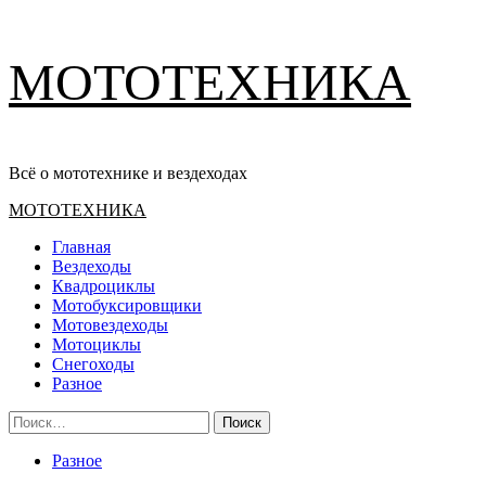
Перейти
МОТОТЕХНИКА
к
содержимому
Всё о мототехнике и вездеходах
Основное
МОТОТЕХНИКА
меню
Главная
Вездеходы
Квадроциклы
Мотобуксировщики
Мотовездеходы
Мотоциклы
Снегоходы
Разное
Найти:
Разное