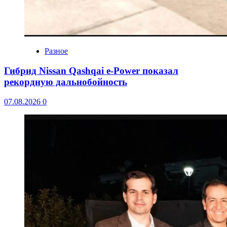
Разное
Гибрид Nissan Qashqai e-Power показал
рекордную дальнобойность
07.08.2026
0