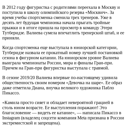
В 2012 году фигуристка с родителями переехала в Москву и
поступила в школу олимпийского резерва «Москвич». За
время учебы спортсменка сменила трех тренеров. Уже в
десять лет будущая чемпионка начала прыгать тройные
прыжки и в итоге пришла на просмотр в команду Этери
Тутберидзе. Валиева сумела впечатлить тренерский штаб, и ее
приняли.
Когда спортсменка еще выступала в юниорской категории,
Тутберидзе назвала ее прокатный номер лучшей постановкой
сезона в фигурном катании. На юниорском уровне Валиева
выиграла чемпионаты России, мира и финалы Гран-при.
Причем на Гран-при фигуристка выступала с травмой.
В сезоне 2019/20 Валиева впервые по-настоящему удивила
общественность своим номером «Девочка на шаре». Ее образ
даже отметила Диана, внучка великого художника Пабло
Пикассо.
«Камила просто сияет и обладает невероятной грацией в
столь юном возрасте. Ее выступления поражают! Это
благословение — видеть ее катание», — написала Пикассо в
Instagram (владелец соцсети компания Metа признана в России
экстремистской и запрещена).