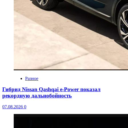
Разное
Гибрид Nissan Qashqai e-Power показал
рекордную дальнобойность
07.08.2026
0