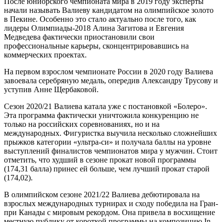
После юниорского чемпионата мира в 2019 году эксперты
начали называть Валиеву кандидатом на олимпийское золото
в Пекине. Особенно это стало актуально после того, как
лидеры Олимпиады-2018 Алина Загитова и Евгения
Медведева фактически приостановили свои
профессиональные карьеры, сконцентрировавшись на
коммерческих проектах.
На первом взрослом чемпионате России в 2020 году Валиева
завоевала серебряную медаль, опередив Александру Трусову и
уступив Анне Щербаковой.
Сезон 2020/21 Валиева катала уже с постановкой «Болеро».
Эта программа фактически уничтожила конкуренцию не
только на российских соревнованиях, но и на
международных. Фигуристка выучила несколько сложнейших
прыжков категории «ультра-си» и получала баллы на уровне
выступлений финалистов чемпионатов мира у мужчин. Стоит
отметить, что худший в сезоне прокат новой программы
(174,31 балла) принес ей больше, чем лучший прокат старой
(174,02).
В олимпийском сезоне 2021/22 Валиева дебютировала на
взрослых международных турнирах и сходу победила на Гран-
при Канады с мировым рекордом. Она привела в восхищение
местную публику от короткой программы на композицию In