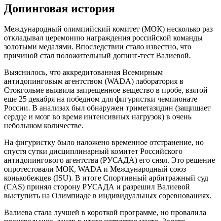
Допинговая история
Международный олимпийский комитет (МОК) несколько раз
откладывал церемонию награждения российской команды
золотыми медалями. Впоследствии стало известно, что
причиной стал положительный допинг-тест Валиевой.
Выяснилось, что аккредитованная Всемирным
антидопинговым агентством (WADA) лаборатория в
Стокгольме выявила запрещенное вещество в пробе, взятой
еще 25 декабря на победном для фигуристки чемпионате
России. В анализах был обнаружен триметазидин (защищает
сердце и мозг во время интенсивных нагрузок) в очень
небольшом количестве.
На фигуристку было наложено временное отстранение, но
спустя сутки дисциплинарный комитет Российского
антидопингового агентства (РУСАДА) его снял. Это решение
опротестовали МОК, WADA и Международный союз
конькобежцев (ISU). В итоге Спортивный арбитражный суд
(CAS) принял сторону РУСАДА и разрешил Валиевой
выступить на Олимпиаде в индивидуальных соревнованиях.
Валиева стала лучшей в короткой программе, но провалила