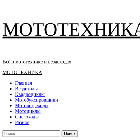
Перейти
МОТОТЕХНИК
к
содержимому
Всё о мототехнике и вездеходах
Основное
МОТОТЕХНИКА
меню
Главная
Вездеходы
Квадроциклы
Мотобуксировщики
Мотовездеходы
Мотоциклы
Снегоходы
Разное
Найти: