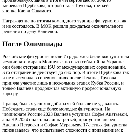
произвольную, заняв в итоге четвертое место. Золото
завоевала Щербакова, второй стала Трусова, третьей —
японка Каори Сакамото.
Награждение по итогам командного турнира фигуристов так
и не состоялось. В МОК решили дождаться окончательного
решения по делу Валиевой.
После Олимпиады
Российские фигуристы после Игр должны были выступить на
чемпионате мира в Монпелье, но из-за событий на Украине
они были отстранены ISU от международных соревнований.
Это отстранение действует до сих пор. В итоге Щербакова так
и не выступала в соревнованиях после Пекина, Трусова
приняла участие лишь в нескольких этапах Кубка России, и
только Валиева продолжила активную профессиональную
карьеру.
Правда, былых успехов добиться ей больше не удавалось.
Побеждать стали еще более молодые фигуристки. На
чемпионате России-2023 Валиева уступила Софье Акатьевой,
а на ЧР-2024 она стала лишь третьей, пропустив вперед
Аделию Петросян и Софью Муравьеву. 17-летняя фигуристка
признавалась, что испытывает сложности с привыканием к