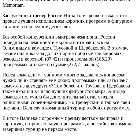
Memoriam.
Заслуженный тренер России Инна Гончаренко назвала этот
прокат лучшим исполнением коротких программ в фигурном
катании за последние десять лет.
Без особой конкуренции выиграла чемпионат России,
победила на чемпионате Европы и отправилась на
Олимпиаду в команде с Трусовой и Щербаковой. В этом же
сезоне она показала до сих пор не побитые три мировых
рекорда: в короткой (87,42) и произвольной (185,29)
программах, а также по сумме (272,71 баллов).
Перед командным турниром многие задавались вопросом:
нужно ли выставлять ее в обоих программах или дать шанс
кому-то из двух других? Тем более что Трусова и Щербакова
также входили в число лучших фигуристок мира. А лидер
команды получила бы дополнительный отдых перед
одиночными соревнованиями. Но тренерский штаб все-таки
поставил Валиеву в командный турнир в обоих программах.
В итоге Валиева с огромным преимуществом выиграла и
короткую, и произвольную программы, а российская команда
завершила турнир на первом месте.