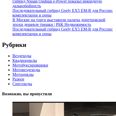
Гибрид Nissan Qashqai e-Power показал рекордную
дальнобойность
Последовательный гибрид Geely EX5 EM-R для России:
комплектации и цены
В Москве на торги выставили палаты допетровской
эпохи дешевле трешки | РБК Недвижимость
Последовательный гибрид Geely EX5 EM-R для России:
комплектации и цены
Рубрики
Вездеходы
Квадроциклы
Мотобуксировщики
Мотовездеходы
Мотоциклы
Разное
Снегоходы
Возможно, вы пропустили