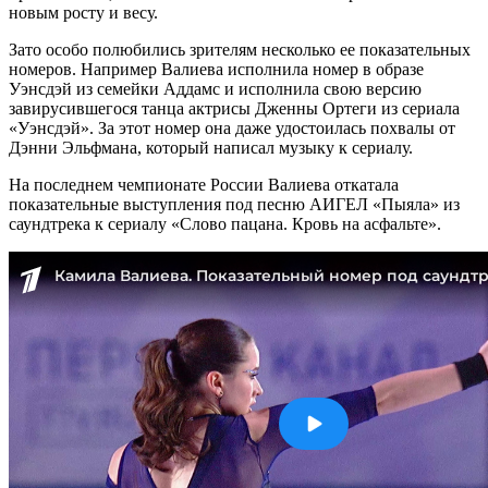
новым росту и весу.
Зато особо полюбились зрителям несколько ее показательных
номеров. Например Валиева исполнила номер в образе
Уэнсдэй из семейки Аддамс и исполнила свою версию
завирусившегося танца актрисы Дженны Ортеги из сериала
«Уэнсдэй». За этот номер она даже удостоилась похвалы от
Дэнни Эльфмана, который написал музыку к сериалу.
На последнем чемпионате России Валиева откатала
показательные выступления под песню АИГЕЛ «Пыяла» из
саундтрека к сериалу «Слово пацана. Кровь на асфальте».