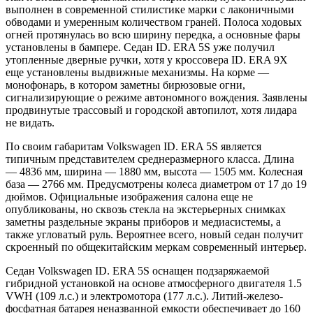
выполнен в современной стилистике марки с лаконичными
обводами и умеренным количеством граней. Полоса ходовых
огней протянулась во всю ширину передка, а основные фары
установлены в бампере. Седан ID. ERA 5S уже получил
утопленные дверные ручки, хотя у кроссовера ID. ERA 9X
еще установлены выдвижные механизмы. На корме —
монофонарь, в котором заметны бирюзовые огни,
сигнализирующие о режиме автономного вождения. Заявлены
продвинутые трассовый и городской автопилот, хотя лидара
не видать.
По своим габаритам Volkswagen ID. ERA 5S является
типичным представителем среднеразмерного класса. Длина
— 4836 мм, ширина — 1880 мм, высота — 1505 мм. Колесная
база — 2766 мм. Предусмотрены колеса диаметром от 17 до 19
дюймов. Официальные изображения салона еще не
опубликованы, но сквозь стекла на экстерьерных снимках
заметны раздельные экраны приборов и медиасистемы, а
также угловатый руль. Вероятнее всего, новый седан получит
скроенный по общекитайским меркам современный интерьер.
Седан Volkswagen ID. ERA 5S оснащен подзаряжаемой
гибридной установкой на основе атмосферного двигателя 1.5
VWH (109 л.с.) и электромотора (177 л.с.). Литий-железо-
фосфатная батарея неназванной емкости обеспечивает до 160