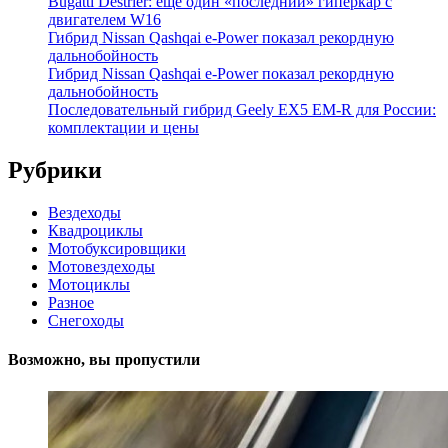
Bugatti Destrier: еще один «последний» гиперкар с
двигателем W16
Гибрид Nissan Qashqai e-Power показал рекордную
дальнобойность
Гибрид Nissan Qashqai e-Power показал рекордную
дальнобойность
Последовательный гибрид Geely EX5 EM-R для России:
комплектации и цены
Рубрики
Вездеходы
Квадроциклы
Мотобуксировщики
Мотовездеходы
Мотоциклы
Разное
Снегоходы
Возможно, вы пропустили