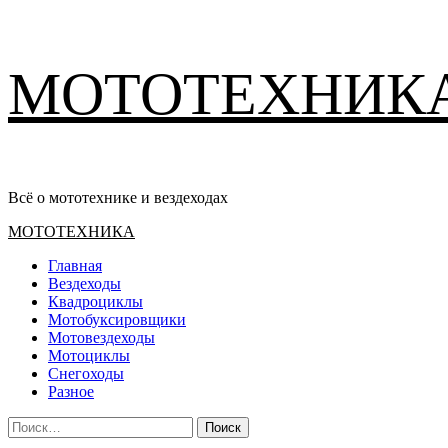
Перейти
МОТОТЕХНИК
к
содержимому
Всё о мототехнике и вездеходах
Основное
МОТОТЕХНИКА
меню
Главная
Вездеходы
Квадроциклы
Мотобуксировщики
Мотовездеходы
Мотоциклы
Снегоходы
Разное
Найти: