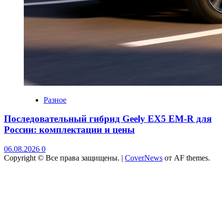
Разное
Последовательный гибрид Geely EX5 EM-R для
России: комплектации и цены
06.08.2026
0
Copyright © Все права защищены.
|
CoverNews
от AF themes.