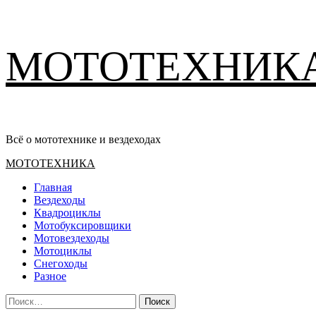
Перейти
МОТОТЕХНИК
к
содержимому
Всё о мототехнике и вездеходах
Основное
МОТОТЕХНИКА
меню
Главная
Вездеходы
Квадроциклы
Мотобуксировщики
Мотовездеходы
Мотоциклы
Снегоходы
Разное
Найти: