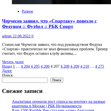
Разное
Черчесов заявил, что «Спартаку» повезло с
Федуном :: Футбол :: РБК Спорт
admin
22.08.2022
0
Станислав Черчесов заявил, что под руководством Федуна
«Спартак» практически не знал финансовых проблем. Тренер
считает, что Федун оставил клубу активы,...
Читать далее
Пагинация
Назад
1
…
4 204
4 205
4 206
4 207
4 208
4 209
4 210
…
4 275
Далее
записей
Поиск
Поиск
Свежие записи
Аналитики оценили рост спроса на ипотеку на разные
квартиры в Москве | РБК Недвижимость
Ram 1500 Rumble Bee стал еще «злее» благодаря