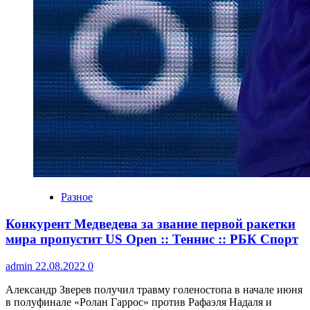
Разное
Конкурент Медведева за звание первой ракетки
мира пропустит US Open :: Теннис :: РБК Спорт
admin
22.08.2022
0
Александр Зверев получил травму голеностопа в начале июня
в полуфинале «Ролан Гаррос» против Рафаэля Надаля и