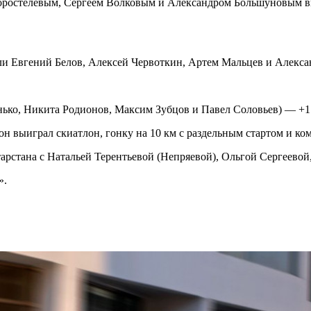
Коростелевым, Сергеем Волковым и Александром Большуновым в
и Евгений Белов, Алексей Червоткин, Артем Мальцев и Александ
нько, Никита Родионов, Максим Зубцов и Павел Соловьев) — +1.
он выиграл скиатлон, гонку на 10 км с раздельным стартом и ко
тарстана с Натальей Терентьевой (Непряевой), Ольгой Сергеево
».