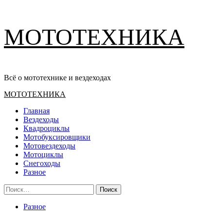
Перейти
МОТОТЕХНИКА
к
содержимому
Всё о мототехнике и вездеходах
Основное
МОТОТЕХНИКА
меню
Главная
Вездеходы
Квадроциклы
Мотобуксировщики
Мотовездеходы
Мотоциклы
Снегоходы
Разное
Найти:
Разное