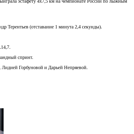
ыиграла эстафету 4х7,5 км на чемпионате России по лыжным
р Терентьев (отставание 1 минута 2,4 секунды).
14,7.
мандный спринт.
й, Лидией Горбуновой и Дарьей Непряевой.