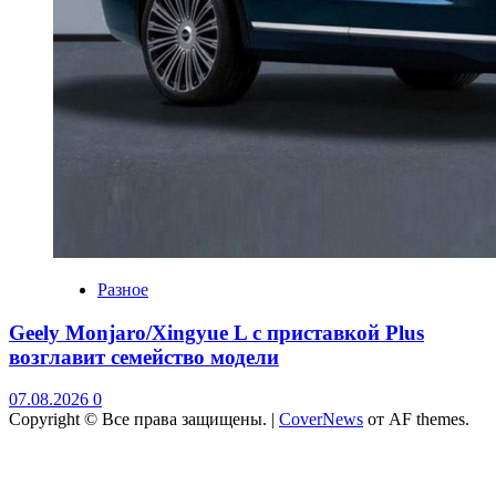
Разное
Geely Monjaro/Xingyue L с приставкой Plus
возглавит семейство модели
07.08.2026
0
Copyright © Все права защищены.
|
CoverNews
от AF themes.