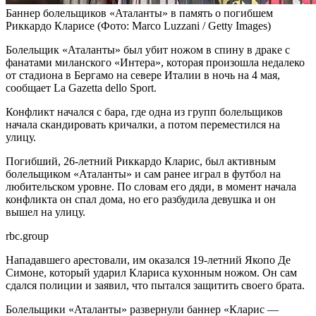
Баннер болельщиков «Аталанты» в память о погибшем
Риккардо Кларисе
(Фото: Marco Luzzani / Getty Images)
Болельщик «Аталанты» был убит ножом в спину в драке с
фанатами миланского «Интера», которая произошла недалеко
от стадиона в Бергамо на севере Италии в ночь на 4 мая,
сообщает La Gazetta dello Sport.
Конфликт начался с бара, где одна из групп болельщиков
начала скандировать кричалки, а потом переместился на
улицу.
Погибший, 26-летний Риккардо Кларис, был активным
болельщиком «Аталанты» и сам ранее играл в футбол на
любительском уровне. По словам его дяди, в момент начала
конфликта он спал дома, но его разбудила девушка и он
вышел на улицу.
rbc.group
Нападавшего арестовали, им оказался 19-летний Якопо Де
Симоне, который ударил Клариса кухонным ножом. Он сам
сдался полиции и заявил, что пытался защитить своего брата.
Болельщики «Аталанты» развернули баннер «Кларис —