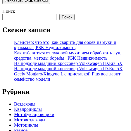
Поиск
Поиск
Свежие записи
Клейстер: что это, как сварить для обоев из муки и
крахмала | РБК Недвижимость
Как избавиться от луковой мухи: чем обработать лук,
средства, методы борьбы | РБК Недвижимость
На подходе младший кроссовер Volkswagen ID.Era 5X
На подходе младший кроссовер Volkswagen ID.Era 5X
Geely Monjaro/Xingyue L с приставкой Plus возглавит
семейство модели
Рубрики
Вездеходы
Квадроциклы
Мотобуксировщики
Мотовездеходы
Мотоциклы
Разное