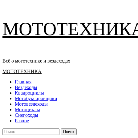
Перейти
МОТОТЕХНИК
к
содержимому
Всё о мототехнике и вездеходах
Основное
МОТОТЕХНИКА
меню
Главная
Вездеходы
Квадроциклы
Мотобуксировщики
Мотовездеходы
Мотоциклы
Снегоходы
Разное
Найти: