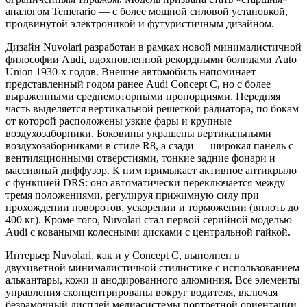
аналогом Temerario — с более мощной силовой установкой,
продвинутой электроникой и футуристичным дизайном.
Дизайн Nuvolari разработан в рамках новой минималистичной
философии Audi, вдохновленной рекордными болидами Auto
Union 1930-х годов. Внешне автомобиль напоминает
представленный годом ранее Audi Concept C, но с более
выраженными среднемоторными пропорциями. Передняя
часть выделяется вертикальной решеткой радиатора, по бокам
от которой расположены узкие фары и крупные
воздухозаборники. Боковины украшены вертикальными
воздухозаборниками в стиле R8, а сзади — широкая панель с
вентиляционными отверстиями, тонкие задние фонари и
массивный диффузор. К ним примыкает активное антикрыло
с функцией DRS: оно автоматически переключается между
тремя положениями, регулируя прижимную силу при
прохождении поворотов, ускорении и торможении (вплоть до
400 кг). Кроме того, Nuvolari стал первой серийной моделью
Audi с коваными колесными дисками с центральной гайкой.
Интерьер Nuvolari, как и у Concept C, выполнен в
двухцветной минималистичной стилистике с использованием
алькантары, кожи и анодированного алюминия. Все элементы
управления сконцентрированы вокруг водителя, включая
безрамочный дисплей медиасистемы портретной ориентации.