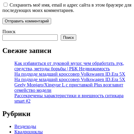
Сохранить моё имя, email и адрес сайта в этом браузере для
последующих моих комментариев.
Поиск
Поиск
Свежие записи
Как избавиться от луковой мухи: чем обработать лук,
средства, методы борьбы | РБК Недвижимость
На подходе младший кроссовер Volkswagen ID.Era 5X
На подходе младший кроссовер Volkswagen ID.Era 5X
Geely Monjaro/Xingyue L с приставкой Plus возглавит
семейство модели
Рассекречены характеристики и внешность ситикара
smart #2
Рубрики
Вездеходы
Квадроциклы