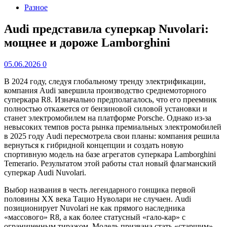
Разное
Audi представила суперкар Nuvolari:
мощнее и дороже Lamborghini
05.06.2026
0
В 2024 году, следуя глобальному тренду электрификации,
компания Audi завершила производство среднемоторного
суперкара R8. Изначально предполагалось, что его преемник
полностью откажется от бензиновой силовой установки и
станет электромобилем на платформе Porsche. Однако из-за
невысоких темпов роста рынка премиальных электромобилей
в 2025 году Audi пересмотрела свои планы: компания решила
вернуться к гибридной концепции и создать новую
спортивную модель на базе агрегатов суперкара Lamborghini
Temerario. Результатом этой работы стал новый флагманский
суперкар Audi Nuvolari.
Выбор названия в честь легендарного гонщика первой
половины XX века Тацио Нуволари не случаен. Audi
позиционирует Nuvolari не как прямого наследника
«массового» R8, а как более статусный «гало-кар» с
ограниченным тиражом. Модель призвана стать «старшим»