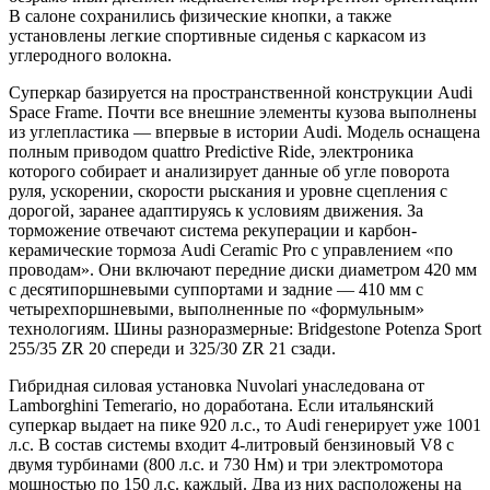
В салоне сохранились физические кнопки, а также
установлены легкие спортивные сиденья с каркасом из
углеродного волокна.
Суперкар базируется на пространственной конструкции Audi
Space Frame. Почти все внешние элементы кузова выполнены
из углепластика — впервые в истории Audi. Модель оснащена
полным приводом quattro Predictive Ride, электроника
которого собирает и анализирует данные об угле поворота
руля, ускорении, скорости рыскания и уровне сцепления с
дорогой, заранее адаптируясь к условиям движения. За
торможение отвечают система рекуперации и карбон-
керамические тормоза Audi Ceramic Pro с управлением «по
проводам». Они включают передние диски диаметром 420 мм
с десятипоршневыми суппортами и задние — 410 мм с
четырехпоршневыми, выполненные по «формульным»
технологиям. Шины разноразмерные: Bridgestone Potenza Sport
255/35 ZR 20 спереди и 325/30 ZR 21 сзади.
Гибридная силовая установка Nuvolari унаследована от
Lamborghini Temerario, но доработана. Если итальянский
суперкар выдает на пике 920 л.с., то Audi генерирует уже 1001
л.с. В состав системы входит 4-литровый бензиновый V8 с
двумя турбинами (800 л.с. и 730 Нм) и три электромотора
мощностью по 150 л.с. каждый. Два из них расположены на