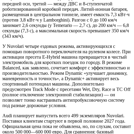
передней оси, третий — между ДВС и 8-ступенчатой
роботизированной коробкой передач. Литий-ионная батарея,
размещенная в центральном тоннеле, имеет емкость 7,3 кВт·ч
(против 3,8 кВт·ч у Lamborghini). Разгон с 0 до 100 км/ч
занимает 2,6 секунды (у Temerario — 2,7 с), до 200 км/ч — 6,8
секунды (7,3 с), а максимальная скорость превышает 350 км/ч
(343 км/ч).
У Nuvolari четыре ездовых режима, активирующихся с
помощью поворотного переключателя на рулевом колесе. При
активации пресета E-Hybrid машина превращается в чистый
электромобиль для коротких поездок по городу. В режиме
Balanced, как заявлено, сочетает комфорт с эффективностью и
производительностью. Режим Dynamic «улучшает динамику,
маневренность и точность», а Dynamic+ активирует весь
спортивный потенциал машины. Дополнительно
предусмотрен Track Mode с пресетами Wet, Dry, Race и TC Off
(полное отключение электронной стабилизации) — он
позволяет тонко настраивать антипробуксовочную систему
под разные дорожные условия.
Audi планирует выпустить всего 499 экземпляров Nuvolari.
Поставки клиентам стартуют в первой половине 2027 года.
Официальная цена пока не объявлена, но, по слухам, составит
около 500 000—600 000 евро. Для сравнения: базовый