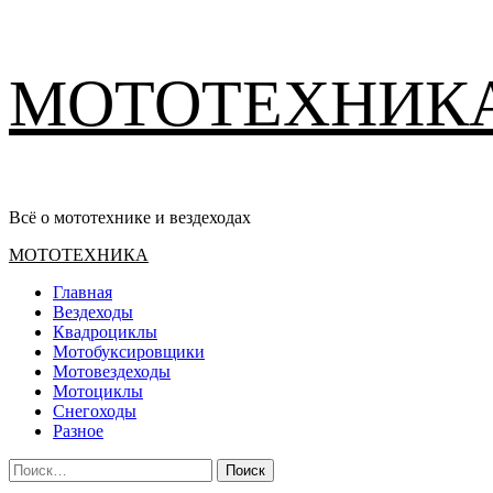
Перейти
МОТОТЕХНИК
к
содержимому
Всё о мототехнике и вездеходах
Основное
МОТОТЕХНИКА
меню
Главная
Вездеходы
Квадроциклы
Мотобуксировщики
Мотовездеходы
Мотоциклы
Снегоходы
Разное
Найти: