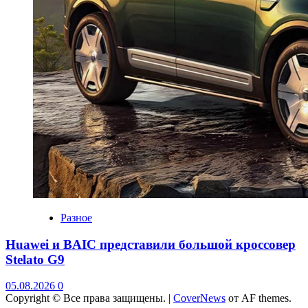
Разное
Huawei и BAIC представили большой кроссовер
Stelato G9
05.08.2026
0
Copyright © Все права защищены.
|
CoverNews
от AF themes.