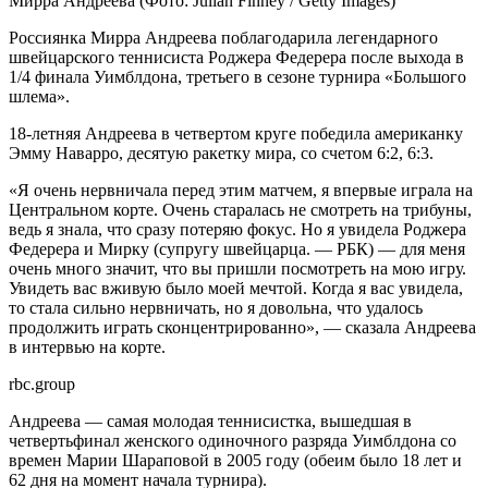
Мирра Андреева
(Фото: Julian Finney / Getty Images)
Россиянка Мирра Андреева поблагодарила легендарного
швейцарского теннисиста Роджера Федерера после выхода в
1/4 финала Уимблдона, третьего в сезоне турнира «Большого
шлема».
18-летняя Андреева в четвертом круге победила американку
Эмму Наварро, десятую ракетку мира, со счетом 6:2, 6:3.
«Я очень нервничала перед этим матчем, я впервые играла на
Центральном корте. Очень старалась не смотреть на трибуны,
ведь я знала, что сразу потеряю фокус. Но я увидела Роджера
Федерера и Мирку (супругу швейцарца. — РБК) — для меня
очень много значит, что вы пришли посмотреть на мою игру.
Увидеть вас вживую было моей мечтой. Когда я вас увидела,
то стала сильно нервничать, но я довольна, что удалось
продолжить играть сконцентрированно», — сказала Андреева
в интервью на корте.
rbc.group
Андреева — самая молодая теннисистка, вышедшая в
четвертьфинал женского одиночного разряда Уимблдона со
времен Марии Шараповой в 2005 году (обеим было 18 лет и
62 дня на момент начала турнира).