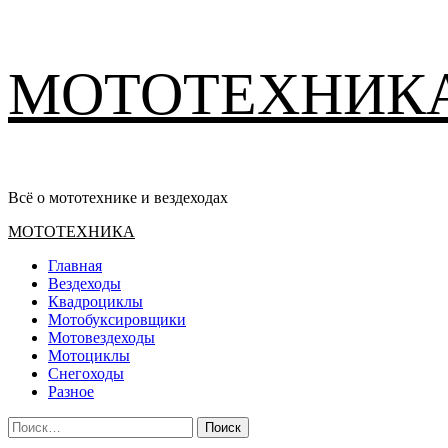
Перейти
МОТОТЕХНИК
к
содержимому
Всё о мототехнике и вездеходах
Основное
МОТОТЕХНИКА
меню
Главная
Вездеходы
Квадроциклы
Мотобуксировщики
Мотовездеходы
Мотоциклы
Снегоходы
Разное
Найти: