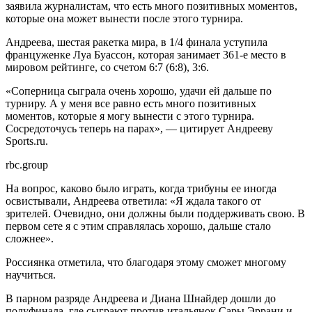
заявила журналистам, что есть много позитивных моментов,
которые она может вынести после этого турнира.
Андреева, шестая ракетка мира, в 1/4 финала уступила
француженке Луа Буассон, которая занимает 361-е место в
мировом рейтинге, со счетом 6:7 (6:8), 3:6.
«Соперница сыграла очень хорошо, удачи ей дальше по
турниру. А у меня все равно есть много позитивных
моментов, которые я могу вынести с этого турнира.
Сосредоточусь теперь на парах», — цитирует Андрееву
Sports.ru.
rbc.group
На вопрос, каково было играть, когда трибуны ее иногда
освистывали, Андреева ответила: «Я ждала такого от
зрителей. Очевидно, они должны были поддерживать свою. В
первом сете я с этим справлялась хорошо, дальше стало
сложнее».
Россиянка отметила, что благодаря этому сможет многому
научиться.
В парном разряде Андреева и Диана Шнайдер дошли до
полуфинала, где сыграют против итальянок Сары Эррани и