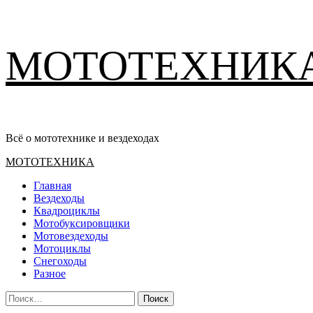
Перейти
МОТОТЕХНИК
к
содержимому
Всё о мототехнике и вездеходах
Основное
МОТОТЕХНИКА
меню
Главная
Вездеходы
Квадроциклы
Мотобуксировщики
Мотовездеходы
Мотоциклы
Снегоходы
Разное
Найти: