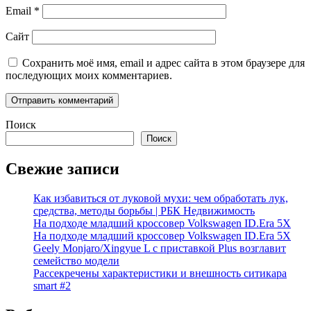
Email
*
Сайт
Сохранить моё имя, email и адрес сайта в этом браузере для
последующих моих комментариев.
Поиск
Поиск
Свежие записи
Как избавиться от луковой мухи: чем обработать лук,
средства, методы борьбы | РБК Недвижимость
На подходе младший кроссовер Volkswagen ID.Era 5X
На подходе младший кроссовер Volkswagen ID.Era 5X
Geely Monjaro/Xingyue L с приставкой Plus возглавит
семейство модели
Рассекречены характеристики и внешность ситикара
smart #2