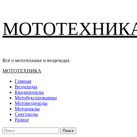
Перейти
МОТОТЕХНИК
к
содержимому
Всё о мототехнике и вездеходах
Основное
МОТОТЕХНИКА
меню
Главная
Вездеходы
Квадроциклы
Мотобуксировщики
Мотовездеходы
Мотоциклы
Снегоходы
Разное
Найти: