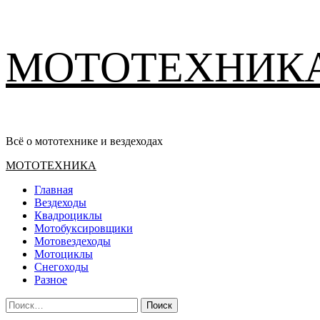
Перейти
МОТОТЕХНИК
к
содержимому
Всё о мототехнике и вездеходах
Основное
МОТОТЕХНИКА
меню
Главная
Вездеходы
Квадроциклы
Мотобуксировщики
Мотовездеходы
Мотоциклы
Снегоходы
Разное
Найти: