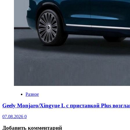
Разное
Geely Monjaro/Xingyue L с приставкой Plus возгл
07.08.2026
0
Добавить комментарий