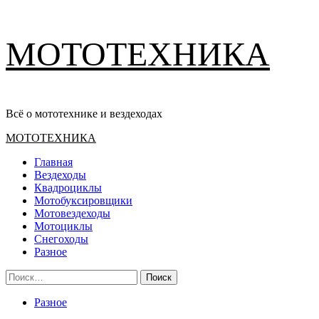
Перейти
МОТОТЕХНИКА
к
содержимому
Всё о мототехнике и вездеходах
Основное
МОТОТЕХНИКА
меню
Главная
Вездеходы
Квадроциклы
Мотобуксировщики
Мотовездеходы
Мотоциклы
Снегоходы
Разное
Найти:
Разное