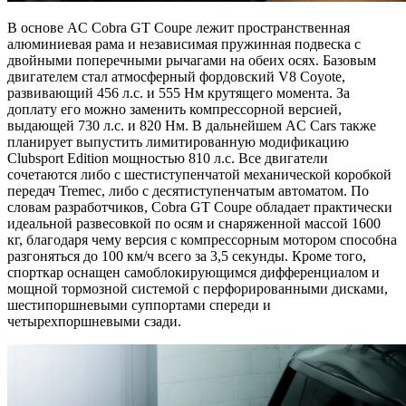
В основе AC Cobra GT Coupe лежит пространственная
алюминиевая рама и независимая пружинная подвеска с
двойными поперечными рычагами на обеих осях. Базовым
двигателем стал атмосферный фордовский V8 Coyote,
развивающий 456 л.с. и 555 Нм крутящего момента. За
доплату его можно заменить компрессорной версией,
выдающей 730 л.с. и 820 Нм. В дальнейшем AC Cars также
планирует выпустить лимитированную модификацию
Clubsport Edition мощностью 810 л.с. Все двигатели
сочетаются либо с шестиступенчатой механической коробкой
передач Tremec, либо с десятиступенчатым автоматом. По
словам разработчиков, Cobra GT Coupe обладает практически
идеальной развесовкой по осям и снаряженной массой 1600
кг, благодаря чему версия с компрессорным мотором способна
разгоняться до 100 км/ч всего за 3,5 секунды. Кроме того,
спорткар оснащен самоблокирующимся дифференциалом и
мощной тормозной системой с перфорированными дисками,
шестипоршневыми суппортами спереди и
четырехпоршневыми сзади.