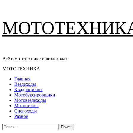
Перейти
МОТОТЕХНИК
к
содержимому
Всё о мототехнике и вездеходах
Основное
МОТОТЕХНИКА
меню
Главная
Вездеходы
Квадроциклы
Мотобуксировщики
Мотовездеходы
Мотоциклы
Снегоходы
Разное
Найти: