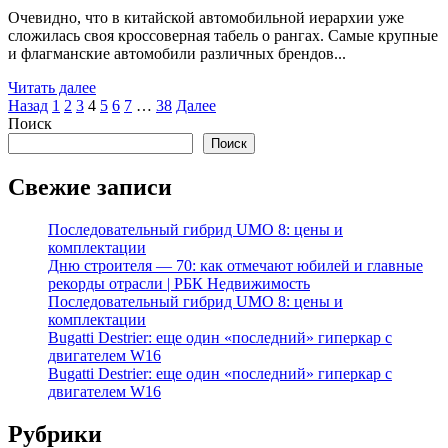
Очевидно, что в китайской автомобильной иерархии уже
сложилась своя кроссоверная табель о рангах. Самые крупные
и флагманские автомобили различных брендов...
Читать далее
Пагинация
Назад
1
2
3
4
5
6
7
…
38
Далее
Поиск
записей
Поиск
Свежие записи
Последовательный гибрид UMO 8: цены и
комплектации
Дню строителя — 70: как отмечают юбилей и главные
рекорды отрасли | РБК Недвижимость
Последовательный гибрид UMO 8: цены и
комплектации
Bugatti Destrier: еще один «последний» гиперкар с
двигателем W16
Bugatti Destrier: еще один «последний» гиперкар с
двигателем W16
Рубрики