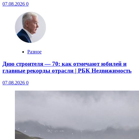
07.08.2026
0
Разное
Дню строителя — 70: как отмечают юбилей и
главные рекорды отрасли | РБК Недвижимость
07.08.2026
0