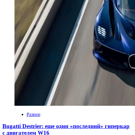
Разное
Bugatti Destrier: еще один «последний» гиперкар
с двигателем W16