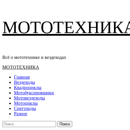
Перейти
МОТОТЕХНИК
к
содержимому
Всё о мототехнике и вездеходах
Основное
МОТОТЕХНИКА
меню
Главная
Вездеходы
Квадроциклы
Мотобуксировщики
Мотовездеходы
Мотоциклы
Снегоходы
Разное
Найти: